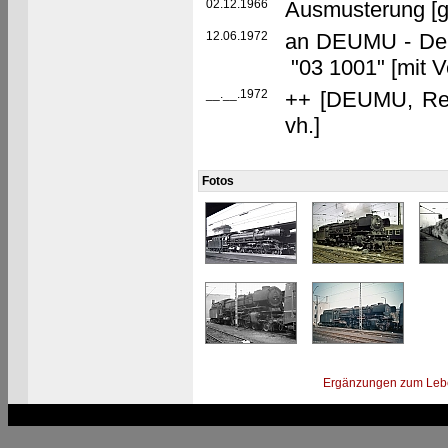
02.12.1966
Ausmusterung [g
12.06.1972
an DEUMU - Deu
"03 1001" [mit V
__.__.1972
++ [DEUMU, Rec
vh.]
Fotos
Ergänzungen zum Leb