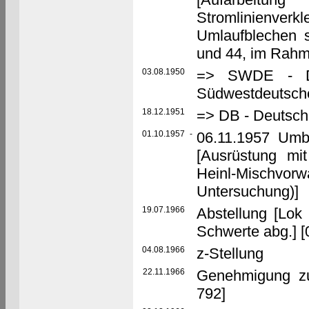
Stromlinienve
Umlaufblechen s
und 44, im Rahm
03.08.1950
=> SWDE - Deu
Südwestdeutsche
18.12.1951
=> DB - Deutsc
01.10.1957
-
06.11.1957 Umb
[Ausrüstung mi
Heinl-Mischvor
Untersuchung)]
19.07.1966
Abstellung [Lo
Schwerte abg.] 
04.08.1966
z-Stellung
22.11.1966
Genehmigung z
792]