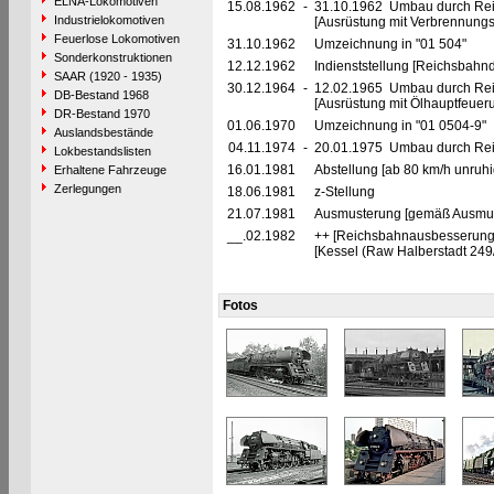
ELNA-Lokomotiven
15.08.1962
-
31.10.1962 Umbau durch Rei
Industrielokomotiven
[Ausrüstung mit Verbrennung
Feuerlose Lokomotiven
31.10.1962
Umzeichnung in "01 504"
Sonderkonstruktionen
12.12.1962
Indienststellung [Reichsbahnd
SAAR (1920 - 1935)
30.12.1964
-
12.02.1965 Umbau durch Re
DB-Bestand 1968
[Ausrüstung mit Ölhauptfeueru
DR-Bestand 1970
01.06.1970
Umzeichnung in "01 0504-9"
Auslandsbestände
04.11.1974
-
20.01.1975 Umbau durch Rei
Lokbestandslisten
16.01.1981
Abstellung [ab 80 km/h unruhi
Erhaltene Fahrzeuge
Zerlegungen
18.06.1981
z-Stellung
21.07.1981
Ausmusterung [gemäß Ausmust
__.02.1982
++ [Reichsbahnausbesserung
[Kessel (Raw Halberstadt 24
Fotos