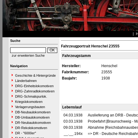
Suche
Fahrzeugportrait Henschel 23555
zur erweiterten Suche
Fahrzeugstamm
Hersteller:
Henschel
Navigation
Fabriknummer:
23555
Geschichte & Hintergründe
Baujahr:
1938
Länderbahnen
DRG-Einheitslokomotiven
DRG-Zahnradlokomotiven
DRG-Schmalspurlok.
Kriegslokomotiven
Verlagerungsbauten
Lebenslauf
DB-Neubaulokomotiven
04.03.1938
Auslieferung an DRB - Deuts
DB-Umbaulokomotiven
03.03.1938
Probefahrt [Braunschweig - 
DR-Neubaulokomotiven
09.03.1938
Abnahme [Reichsbahnausbes
DR-Rekolokomotiven
DR - "6000er"
__.__.194x
=> DR - Deutsche Reichsbahn