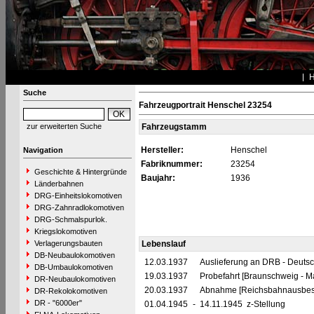
Suche
Fahrzeugportrait Henschel 23254
zur erweiterten Suche
Fahrzeugstamm
Hersteller:
Henschel
Navigation
Fabriknummer:
23254
Geschichte & Hintergründe
Baujahr:
1936
Länderbahnen
DRG-Einheitslokomotiven
DRG-Zahnradlokomotiven
DRG-Schmalspurlok.
Kriegslokomotiven
Verlagerungsbauten
Lebenslauf
DB-Neubaulokomotiven
12.03.1937
Auslieferung an DRB - Deuts
DB-Umbaulokomotiven
19.03.1937
Probefahrt [Braunschweig - 
DR-Neubaulokomotiven
20.03.1937
Abnahme [Reichsbahnausbes
DR-Rekolokomotiven
DR - "6000er"
01.04.1945
-
14.11.1945 z-Stellung