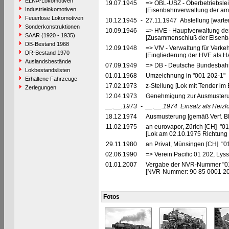
ELNA-Lokomotiven
19.07.1945
=> OBL-USZ - Oberbetriebslei
Industrielokomotiven
[Eisenbahnverwaltung der ame
Feuerlose Lokomotiven
10.12.1945
-
27.11.1947 Abstellung [warte
Sonderkonstruktionen
10.09.1946
=> HVE - Hauptverwaltung de
SAAR (1920 - 1935)
[Zusammenschluß der Eisenba
DB-Bestand 1968
12.09.1948
=> VfV - Verwaltung für Verke
DR-Bestand 1970
[Eingliederung der HVE als Ha
Auslandsbestände
07.09.1949
=> DB - Deutsche Bundesbahn
Lokbestandslisten
01.01.1968
Umzeichnung in "001 202-1"
Erhaltene Fahrzeuge
17.02.1973
z-Stellung [Lok mit Tender im 
Zerlegungen
12.04.1973
Genehmigung zur Ausmusteru
__.__.1973
-
__.__.1974
Einsatz als Heizl
18.12.1974
Ausmusterung [gemäß Verf. B
11.02.1975
an eurovapor, Zürich [CH] "01
[Lok am 02.10.1975 Richtung 
29.11.1980
an Privat, Münsingen [CH] "0
02.06.1990
=> Verein Pacific 01 202, Lys
01.01.2007
Vergabe der NVR-Nummer "0
[NVR-Nummer: 90 85 0001 2
Fotos