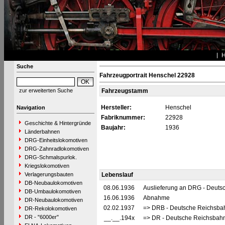
Suche
Fahrzeugportrait Henschel 22928
zur erweiterten Suche
Fahrzeugstamm
Hersteller:
Henschel
Navigation
Fabriknummer:
22928
Geschichte & Hintergründe
Baujahr:
1936
Länderbahnen
DRG-Einheitslokomotiven
DRG-Zahnradlokomotiven
DRG-Schmalspurlok.
Kriegslokomotiven
Verlagerungsbauten
Lebenslauf
DB-Neubaulokomotiven
08.06.1936
Auslieferung an DRG - Deutsc
DB-Umbaulokomotiven
16.06.1936
Abnahme
DR-Neubaulokomotiven
02.02.1937
=> DRB - Deutsche Reichsbah
DR-Rekolokomotiven
DR - "6000er"
__.__.194x
=> DR - Deutsche Reichsbahn