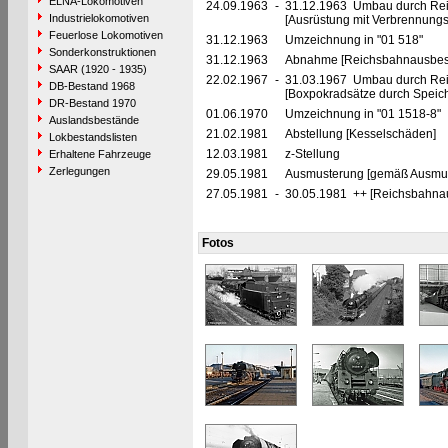
ELNA-Lokomotiven
24.09.1963
-
31.12.1963 Umbau durch Rei
Industrielokomotiven
[Ausrüstung mit Verbrennung
Feuerlose Lokomotiven
31.12.1963
Umzeichnung in "01 518"
Sonderkonstruktionen
31.12.1963
Abnahme [Reichsbahnausbes
SAAR (1920 - 1935)
22.02.1967
-
31.03.1967 Umbau durch Re
DB-Bestand 1968
[Boxpokradsätze durch Speich
DR-Bestand 1970
01.06.1970
Umzeichnung in "01 1518-8"
Auslandsbestände
21.02.1981
Abstellung [Kesselschäden]
Lokbestandslisten
12.03.1981
z-Stellung
Erhaltene Fahrzeuge
Zerlegungen
29.05.1981
Ausmusterung [gemäß Ausmust
27.05.1981
-
30.05.1981 ++ [Reichsbahna
Fotos