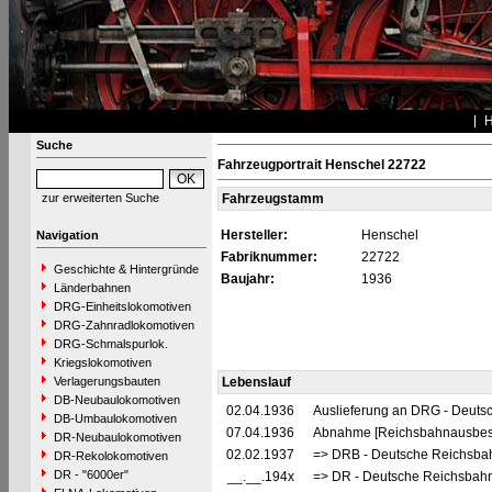
Suche
Fahrzeugportrait Henschel 22722
zur erweiterten Suche
Fahrzeugstamm
Hersteller:
Henschel
Navigation
Fabriknummer:
22722
Geschichte & Hintergründe
Baujahr:
1936
Länderbahnen
DRG-Einheitslokomotiven
DRG-Zahnradlokomotiven
DRG-Schmalspurlok.
Kriegslokomotiven
Verlagerungsbauten
Lebenslauf
DB-Neubaulokomotiven
02.04.1936
Auslieferung an DRG - Deutsc
DB-Umbaulokomotiven
07.04.1936
Abnahme [Reichsbahnausbes
DR-Neubaulokomotiven
02.02.1937
=> DRB - Deutsche Reichsbah
DR-Rekolokomotiven
DR - "6000er"
__.__.194x
=> DR - Deutsche Reichsbahn