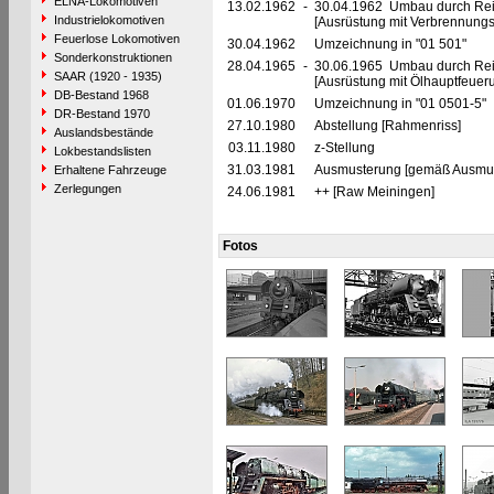
ELNA-Lokomotiven
13.02.1962
-
30.04.1962 Umbau durch Rei
Industrielokomotiven
[Ausrüstung mit Verbrennung
Feuerlose Lokomotiven
30.04.1962
Umzeichnung in "01 501"
Sonderkonstruktionen
28.04.1965
-
30.06.1965 Umbau durch Re
SAAR (1920 - 1935)
[Ausrüstung mit Ölhauptfeuer
DB-Bestand 1968
01.06.1970
Umzeichnung in "01 0501-5"
DR-Bestand 1970
27.10.1980
Abstellung [Rahmenriss]
Auslandsbestände
03.11.1980
z-Stellung
Lokbestandslisten
31.03.1981
Ausmusterung [gemäß Ausmust
Erhaltene Fahrzeuge
Zerlegungen
24.06.1981
++ [Raw Meiningen]
Fotos