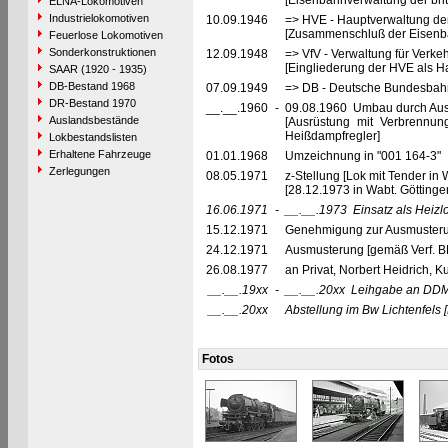
[Eisenbahnverwaltung der brit
ELNA-Lokomotiven
Industrielokomotiven
10.09.1946
=> HVE - Hauptverwaltung de
[Zusammenschluß der Eisenba
Feuerlose Lokomotiven
Sonderkonstruktionen
12.09.1948
=> VfV - Verwaltung für Verke
[Eingliederung der HVE als Ha
SAAR (1920 - 1935)
DB-Bestand 1968
07.09.1949
=> DB - Deutsche Bundesbahn
DR-Bestand 1970
__.__.1960
-
09.08.1960 Umbau durch Aus
Auslandsbestände
[Ausrüstung mit Verbrennun
Heißdampfregler]
Lokbestandslisten
Erhaltene Fahrzeuge
01.01.1968
Umzeichnung in "001 164-3"
Zerlegungen
08.05.1971
z-Stellung [Lok mit Tender in 
[28.12.1973 in Wabt. Göttinge
16.06.1971
-
__.__.1973
Einsatz als Heizl
15.12.1971
Genehmigung zur Ausmusteru
24.12.1971
Ausmusterung [gemäß Verf. B
26.08.1977
an Privat, Norbert Heidrich, 
__.__.19xx
-
__.__.20xx
Leihgabe an DDM
__.__.20xx
Abstellung im Bw Lichtenfels
Fotos