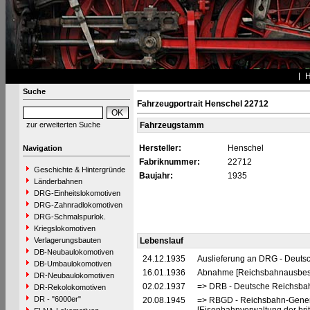
Suche
Fahrzeugportrait Henschel 22712
zur erweiterten Suche
Fahrzeugstamm
Hersteller:
Henschel
Navigation
Fabriknummer:
22712
Geschichte & Hintergründe
Baujahr:
1935
Länderbahnen
DRG-Einheitslokomotiven
DRG-Zahnradlokomotiven
DRG-Schmalspurlok.
Kriegslokomotiven
Verlagerungsbauten
Lebenslauf
DB-Neubaulokomotiven
24.12.1935
Auslieferung an DRG - Deutsc
DB-Umbaulokomotiven
16.01.1936
Abnahme [Reichsbahnausbes
DR-Neubaulokomotiven
02.02.1937
=> DRB - Deutsche Reichsbah
DR-Rekolokomotiven
DR - "6000er"
20.08.1945
=> RBGD - Reichsbahn-General