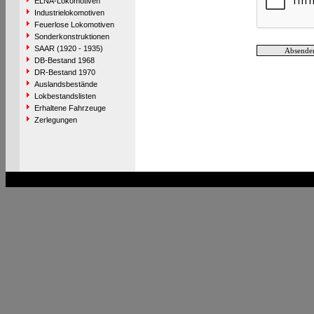
ELNA-Lokomotiven
Industrielokomotiven
Feuerlose Lokomotiven
Sonderkonstruktionen
SAAR (1920 - 1935)
DB-Bestand 1968
DR-Bestand 1970
Auslandsbestände
Lokbestandslisten
Erhaltene Fahrzeuge
Zerlegungen