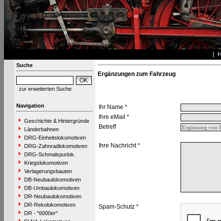
Suche
Ergänzungen zum Fahrzeug
zur erweiterten Suche
Navigation
Ihr Name *
Ihre eMail *
Geschichte & Hintergründe
Betreff
Länderbahnen
DRG-Einheitslokomotiven
Ihre Nachricht *
DRG-Zahnradlokomotiven
DRG-Schmalspurlok.
Kriegslokomotiven
Verlagerungsbauten
DB-Neubaulokomotiven
DB-Umbaulokomotiven
DR-Neubaulokomotiven
DR-Rekolokomotiven
Spam-Schutz *
DR - "6000er"