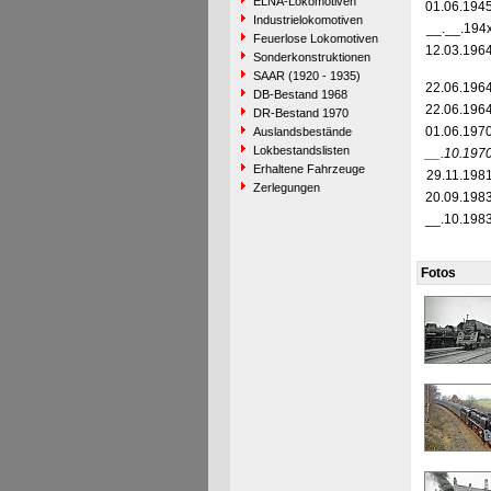
ELNA-Lokomotiven
01.06.194
Industrielokomotiven
__.__.194
Feuerlose Lokomotiven
12.03.196
Sonderkonstruktionen
SAAR (1920 - 1935)
22.06.196
DB-Bestand 1968
22.06.196
DR-Bestand 1970
01.06.197
Auslandsbestände
Lokbestandslisten
__.10.197
Erhaltene Fahrzeuge
29.11.198
Zerlegungen
20.09.198
__.10.198
Fotos