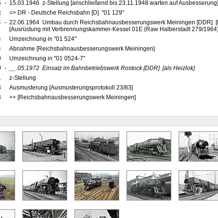
5
-
15.03.1946 z-Stellung [anschließend bis 23.11.1948 warten auf Ausbesserung
x
=> DR - Deutsche Reichsbahn [D] "01 129"
4
-
22.06.1964 Umbau durch Reichsbahnausbesserungswerk Meiningen [DDR] [R
[Ausrüstung mit Verbrennungskammer-Kessel 01E (Raw Halberstadt 279/1964)
4
Umzeichnung in "01 524"
4
Abnahme [Reichsbahnausbesserungswerk Meiningen]
0
Umzeichnung in "01 0524-7"
0
-
__.05.1972
Einsatz im Bahnbetriebswerk Rostock
[DDR]
[als Heizlok]
1
z-Stellung
3
Ausmusterung [Ausmusterungsprotokoll 23/83]
3
++ [Reichsbahnausbesserungswerk Meiningen]