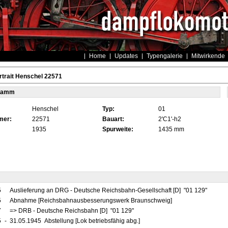
Home
Updates
Typengalerie
Mitwirkende
trait Henschel 22571
tamm
Henschel
Typ:
01
mer:
22571
Bauart:
2'C1'-h2
1935
Spurweite:
1435 mm
5
Auslieferung an DRG - Deutsche Reichsbahn-Gesellschaft [D] "01 129"
5
Abnahme [Reichsbahnausbesserungswerk Braunschweig]
7
=> DRB - Deutsche Reichsbahn [D] "01 129"
5
-
31.05.1945 Abstellung [Lok betriebsfähig abg.]