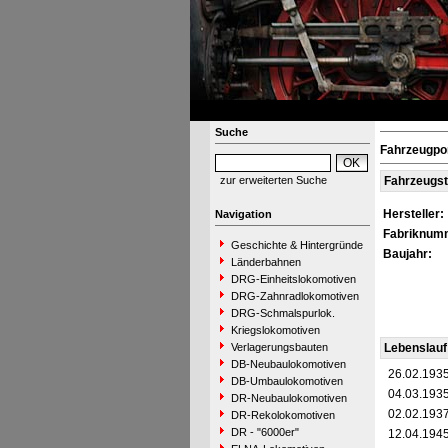
Suche
Fahrzeugpor
zur erweiterten Suche
Fahrzeugs
Hersteller:
Navigation
Fabriknum
Geschichte & Hintergründe
Baujahr:
Länderbahnen
DRG-Einheitslokomotiven
DRG-Zahnradlokomotiven
DRG-Schmalspurlok.
Kriegslokomotiven
Verlagerungsbauten
Lebenslauf
DB-Neubaulokomotiven
26.02.193
DB-Umbaulokomotiven
04.03.193
DR-Neubaulokomotiven
02.02.193
DR-Rekolokomotiven
DR - "6000er"
12.04.194