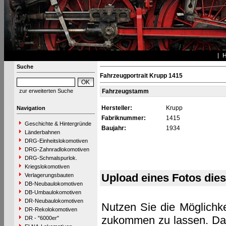
Suche
Fahrzeugportrait Krupp 1415
zur erweiterten Suche
Fahrzeugstamm
Hersteller:
Krupp
Navigation
Fabriknummer:
1415
Geschichte & Hintergründe
Baujahr:
1934
Länderbahnen
DRG-Einheitslokomotiven
DRG-Zahnradlokomotiven
DRG-Schmalspurlok.
Kriegslokomotiven
Upload eines Fotos die
Verlagerungsbauten
DB-Neubaulokomotiven
DB-Umbaulokomotiven
DR-Neubaulokomotiven
Nutzen Sie die Möglichke
DR-Rekolokomotiven
zukommen zu lassen. Das 
DR - "6000er"