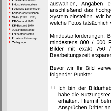
ELNA-Lokomotiven
auswählen, Angaben e
Industrielokomotiven
anschließend das hochge
Feuerlose Lokomotiven
Sonderkonstruktionen
System einstellen. Wir b
SAAR (1920 - 1935)
DB-Bestand 1968
welche Fotos tatsächlich
DR-Bestand 1970
Auslandsbestände
Lokbestandslisten
Mindestanforderungen: B
Erhaltene Fahrzeuge
mindestens 800 / 600 P
Zerlegungen
Bilder mit exakt 750 
Bearbeitungszeit erspare
Bevor wir Ihr Bild verw
folgender Punkte:
Ich bin der Bildurhe
habe die Nutzungsrec
erhalten. Hiermit bef
Ansprüchen Dritter a