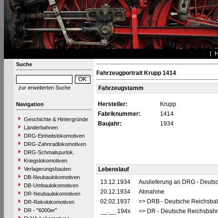
Suche
Fahrzeugportrait Krupp 1414
zur erweiterten Suche
Fahrzeugstamm
Hersteller:
Krupp
Navigation
Fabriknummer:
1414
Geschichte & Hintergründe
Baujahr:
1934
Länderbahnen
DRG-Einheitslokomotiven
DRG-Zahnradlokomotiven
DRG-Schmalspurlok.
Kriegslokomotiven
Verlagerungsbauten
Lebenslauf
DB-Neubaulokomotiven
13.12.1934
Auslieferung an DRG - Deutsc
DB-Umbaulokomotiven
20.12.1934
Abnahme
DR-Neubaulokomotiven
02.02.1937
=> DRB - Deutsche Reichsbah
DR-Rekolokomotiven
DR - "6000er"
__.__.194x
=> DR - Deutsche Reichsbahn