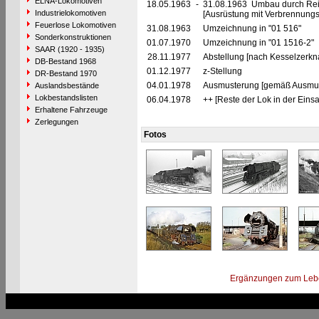
ELNA-Lokomotiven
18.05.1963
-
31.08.1963 Umbau durch Rei
Industrielokomotiven
[Ausrüstung mit Verbrennung
Feuerlose Lokomotiven
31.08.1963
Umzeichnung in "01 516"
Sonderkonstruktionen
01.07.1970
Umzeichnung in "01 1516-2"
SAAR (1920 - 1935)
28.11.1977
Abstellung [nach Kesselzerkna
DB-Bestand 1968
01.12.1977
z-Stellung
DR-Bestand 1970
04.01.1978
Ausmusterung [gemäß Ausmust
Auslandsbestände
Lokbestandslisten
06.04.1978
++ [Reste der Lok in der Einsat
Erhaltene Fahrzeuge
Zerlegungen
Fotos
Ergänzungen zum Leb