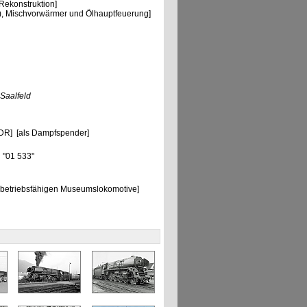
ekonstruktion]
, Mischvorwärmer und Ölhauptfeuerung]
Saalfeld
DR] [als Dampfspender]
] "01 533"
betriebsfähigen Museumslokomotive]