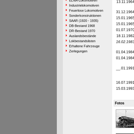
ELNA-Lokomotiven
13.11.196
Industrielokomotiven
Feuerlose Lokomotiven
31.12.196
Sonderkonstruktionen
15.01.196
SAAR (1920 - 1935)
15.01.196
DB-Bestand 1968
01.07.197
DR-Bestand 1970
18.11.198
Auslandsbestände
Lokbestandslisten
16.02.198
Erhaltene Fahrzeuge
Zerlegungen
01.04.198
01.04.198
__.01.199
16.07.199
15.03.199
Fotos