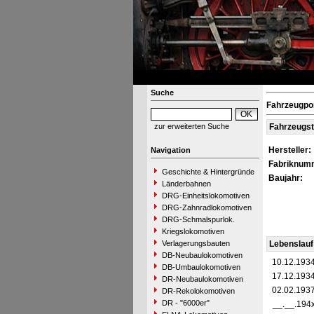
Suche
Fahrzeugpor
zur erweiterten Suche
Fahrzeugs
Hersteller:
Navigation
Fabriknum
Geschichte & Hintergründe
Baujahr:
Länderbahnen
DRG-Einheitslokomotiven
DRG-Zahnradlokomotiven
DRG-Schmalspurlok.
Kriegslokomotiven
Verlagerungsbauten
Lebenslauf
DB-Neubaulokomotiven
10.12.193
DB-Umbaulokomotiven
17.12.193
DR-Neubaulokomotiven
02.02.193
DR-Rekolokomotiven
DR - "6000er"
__.__.194