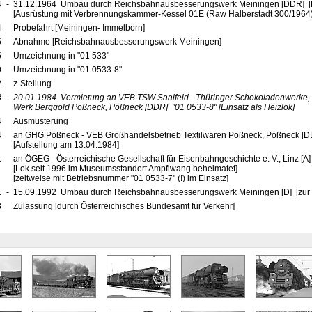
4
-
31.12.1964 Umbau durch Reichsbahnausbesserungswerk Meiningen [DDR] [R
[Ausrüstung mit Verbrennungskammer-Kessel 01E (Raw Halberstadt 300/1964)
4
Probefahrt [Meiningen- Immelborn]
5
Abnahme [Reichsbahnausbesserungswerk Meiningen]
5
Umzeichnung in "01 533"
0
Umzeichnung in "01 0533-8"
2
z-Stellung
3
-
20.01.1984
Vermietung an VEB TSW Saalfeld - Thüringer Schokoladenwerke, 
Werk Berggold Pößneck, Pößneck
[DDR]
"01 0533-8"
[Einsatz als Heizlok]
4
Ausmusterung
4
an GHG Pößneck - VEB Großhandelsbetrieb Textilwaren Pößneck, Pößneck [D
[Aufstellung am 13.04.1984]
1
an ÖGEG - Österreichische Gesellschaft für Eisenbahngeschichte e. V., Linz [A
[Lok seit 1996 im Museumsstandort Ampflwang beheimatet]
[zeitweise mit Betriebsnummer "01 0533-7" (!) im Einsatz]
1
-
15.09.1992 Umbau durch Reichsbahnausbesserungswerk Meiningen [D] [zur 
3
Zulassung [durch Österreichisches Bundesamt für Verkehr]