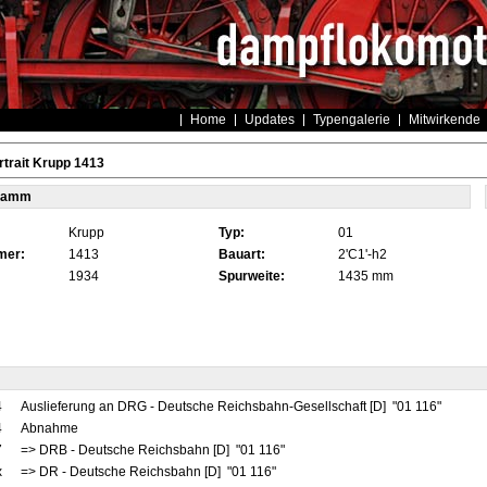
Home
Updates
Typengalerie
Mitwirkende
trait Krupp 1413
tamm
Krupp
Typ:
01
mer:
1413
Bauart:
2'C1'-h2
1934
Spurweite:
1435 mm
4
Auslieferung an DRG - Deutsche Reichsbahn-Gesellschaft [D] "01 116"
4
Abnahme
7
=> DRB - Deutsche Reichsbahn [D] "01 116"
x
=> DR - Deutsche Reichsbahn [D] "01 116"