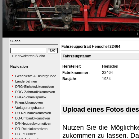
Suche
Fahrzeugportrait Henschel 22464
zur erweiterten Suche
Fahrzeugstamm
Hersteller:
Henschel
Navigation
Fabriknummer:
22464
Geschichte & Hintergründe
Baujahr:
1934
Länderbahnen
DRG-Einheitslokomotiven
DRG-Zahnradlokomotiven
DRG-Schmalspurlok.
Kriegslokomotiven
Upload eines Fotos die
Verlagerungsbauten
DB-Neubaulokomotiven
DB-Umbaulokomotiven
DR-Neubaulokomotiven
Nutzen Sie die Möglichke
DR-Rekolokomotiven
zukommen zu lassen. Das 
DR - "6000er"