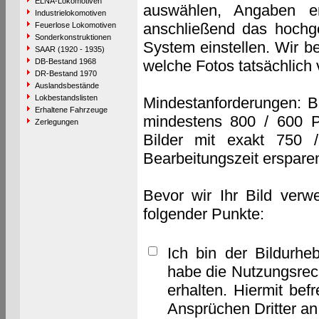
ELNA-Lokomotiven
auswählen, Angaben e
Industrielokomotiven
anschließend das hochge
Feuerlose Lokomotiven
Sonderkonstruktionen
System einstellen. Wir b
SAAR (1920 - 1935)
DB-Bestand 1968
welche Fotos tatsächlich
DR-Bestand 1970
Auslandsbestände
Lokbestandslisten
Mindestanforderungen: B
Erhaltene Fahrzeuge
mindestens 800 / 600 P
Zerlegungen
Bilder mit exakt 750 
Bearbeitungszeit erspare
Bevor wir Ihr Bild verw
folgender Punkte:
Ich bin der Bildurhe
habe die Nutzungsrec
erhalten. Hiermit bef
Ansprüchen Dritter a