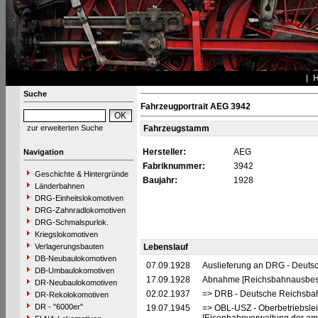
Suche
Fahrzeugportrait AEG 3942
zur erweiterten Suche
Fahrzeugstamm
Hersteller:
AEG
Navigation
Fabriknummer:
3942
Geschichte & Hintergründe
Baujahr:
1928
Länderbahnen
DRG-Einheitslokomotiven
DRG-Zahnradlokomotiven
DRG-Schmalspurlok.
Kriegslokomotiven
Verlagerungsbauten
Lebenslauf
DB-Neubaulokomotiven
07.09.1928
Auslieferung an DRG - Deutsc
DB-Umbaulokomotiven
17.09.1928
Abnahme [Reichsbahnausbes
DR-Neubaulokomotiven
02.02.1937
=> DRB - Deutsche Reichsbah
DR-Rekolokomotiven
DR - "6000er"
19.07.1945
=> OBL-USZ - Oberbetriebslei