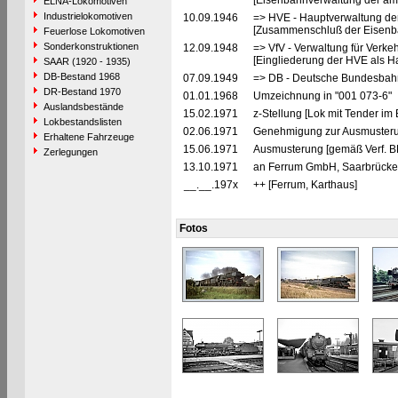
[Eisenbahnverwaltung der ame
ELNA-Lokomotiven
Industrielokomotiven
10.09.1946
=> HVE - Hauptverwaltung de
[Zusammenschluß der Eisenba
Feuerlose Lokomotiven
Sonderkonstruktionen
12.09.1948
=> VfV - Verwaltung für Verke
[Eingliederung der HVE als Ha
SAAR (1920 - 1935)
DB-Bestand 1968
07.09.1949
=> DB - Deutsche Bundesbahn
DR-Bestand 1970
01.01.1968
Umzeichnung in "001 073-6"
Auslandsbestände
15.02.1971
z-Stellung [Lok mit Tender im 
Lokbestandslisten
02.06.1971
Genehmigung zur Ausmusteru
Erhaltene Fahrzeuge
15.06.1971
Ausmusterung [gemäß Verf. B
Zerlegungen
13.10.1971
an Ferrum GmbH, Saarbrücken 
__.__.197x
++ [Ferrum, Karthaus]
Fotos