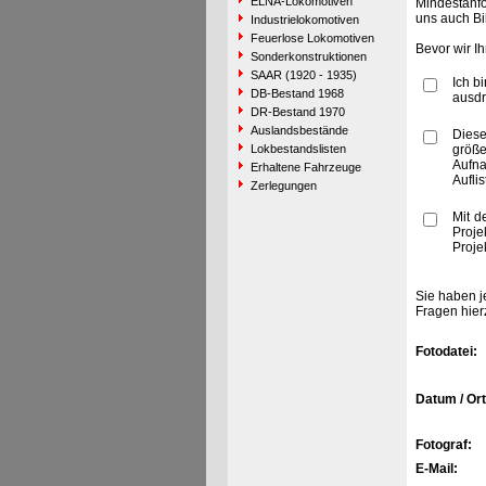
ELNA-Lokomotiven
Mindestanfo
uns auch Bi
Industrielokomotiven
Feuerlose Lokomotiven
Bevor wir I
Sonderkonstruktionen
SAAR (1920 - 1935)
Ich b
DB-Bestand 1968
ausdr
DR-Bestand 1970
Auslandsbestände
Diese
Lokbestandslisten
größe
Aufn
Erhaltene Fahrzeuge
Aufli
Zerlegungen
Mit d
Proje
Proje
Sie haben j
Fragen hier
Fotodatei:
Datum / Ort
Fotograf:
E-Mail: