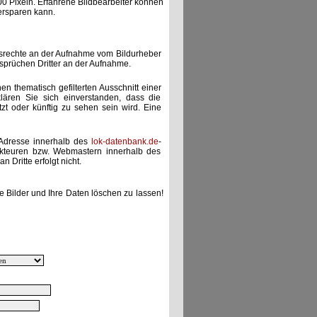
00 Pixeln. Erfahrene Bildbearbeiter können
ersparen kann.
gsrechte an der Aufnahme vom Bildurheber
nsprüchen Dritter an der Aufnahme.
nen thematisch gefilterten Ausschnitt einer
lären Sie sich einverstanden, dass die
etzt oder künftig zu sehen sein wird. Eine
-Adresse innerhalb des
lok-datenbank.de
-
akteuren bzw. Webmastern innerhalb des
 Dritte erfolgt nicht.
e Bilder und Ihre Daten löschen zu lassen!