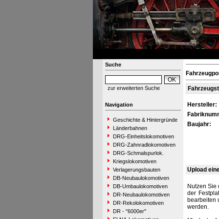
Suche
Fahrzeugpor
zur erweiterten Suche
Fahrzeugs
Hersteller:
Navigation
Fabriknum
Geschichte & Hintergründe
Baujahr:
Länderbahnen
DRG-Einheitslokomotiven
DRG-Zahnradlokomotiven
DRG-Schmalspurlok.
Kriegslokomotiven
Upload ein
Verlagerungsbauten
DB-Neubaulokomotiven
Nutzen Sie 
DB-Umbaulokomotiven
der Festpla
DR-Neubaulokomotiven
bearbeiten 
DR-Rekolokomotiven
werden.
DR - "6000er"