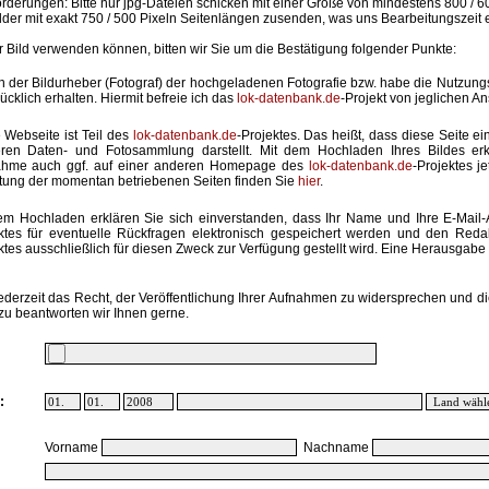
rderungen: Bitte nur jpg-Dateien schicken mit einer Größe von mindestens 800 / 6
lder mit exakt 750 / 500 Pixeln Seitenlängen zusenden, was uns Bearbeitungszeit 
hr Bild verwenden können, bitten wir Sie um die Bestätigung folgender Punkte:
in der Bildurheber (Fotograf) der hochgeladenen Fotografie bzw. habe die Nutzun
ücklich erhalten. Hiermit befreie ich das
lok-datenbank.de
-Projekt von jeglichen A
 Webseite ist Teil des
lok-datenbank.de
-Projektes. Das heißt, dass diese Seite ei
ren Daten- und Fotosammlung darstellt. Mit dem Hochladen Ihres Bildes erk
ahme auch ggf. auf einer anderen Homepage des
lok-datenbank.de
-Projektes j
stung der momentan betriebenen Seiten finden Sie
hier
.
em Hochladen erklären Sie sich einverstanden, dass Ihr Name und Ihre E-Mail
ktes für eventuelle Rückfragen elektronisch gespeichert werden und den Red
ktes ausschließlich für diesen Zweck zur Verfügung gestellt wird. Eine Herausgabe an
ederzeit das Recht, der Veröffentlichung Ihrer Aufnahmen zu widersprechen und di
zu beantworten wir Ihnen gerne.
:
Vorname
Nachname