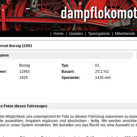
Home
Updates
Typengalerie
Mitwirkende
trait Borsig 11993
tamm
Borsig
Typ:
01
mer:
11993
Bauart:
2'C1'-h2
1925
Spurweite:
1435 mm
es Fotos dieses Fahrzeuges
die Möglichkeit, uns unkompliziert Ihr Foto zu diesem Fahrzeug zukommen zu lassen
tte auswählen, Angaben ergänzen und abschicken - fertig. Wir werden anschli
und in unser System einstellen. Wir behalten uns das Recht vor, eine Auswahl zu t