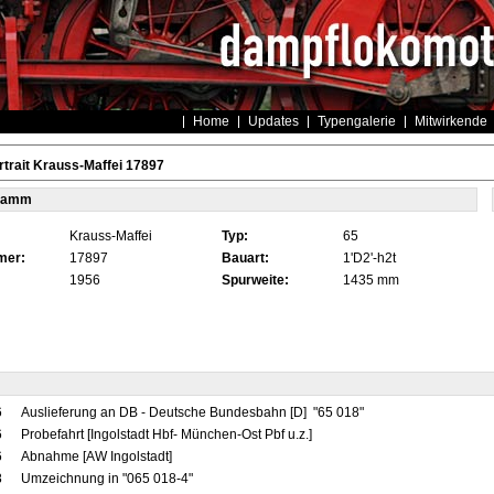
Home
Updates
Typengalerie
Mitwirkende
trait Krauss-Maffei 17897
tamm
Krauss-Maffei
Typ:
65
mer:
17897
Bauart:
1'D2'-h2t
1956
Spurweite:
1435 mm
6
Auslieferung an DB - Deutsche Bundesbahn [D] "65 018"
6
Probefahrt [Ingolstadt Hbf- München-Ost Pbf u.z.]
6
Abnahme [AW Ingolstadt]
8
Umzeichnung in "065 018-4"