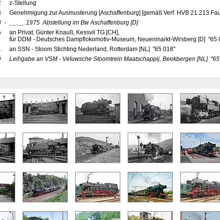
2
z-Stellung
3
Genehmigung zur Ausmusterung [Aschaffenburg] [gemäß Verf. HVB 21.213 Fau
3
-
__.__.1975
Abstellung im Bw Aschaffenburg
[D]
5
an Privat, Günter Knauß, Kessvil TG [CH],
für DDM - Deutsches Dampflokomotiv-Museum, Neuenmarkt-Wirsberg [D] "65 01
1
an SSN - Stoom Stichting Nederland, Rotterdam [NL] "65 018"
9
Leihgabe an VSM - Veluwsche Stoomtrein Maatschappij, Beekbergen
[NL]
"65