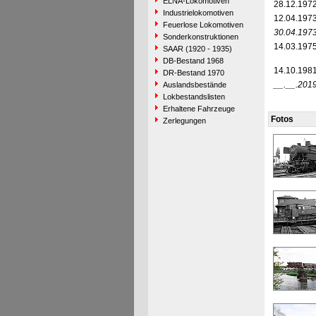
ELNA-Lokomotiven
28.12.197
Industrielokomotiven
12.04.197
Feuerlose Lokomotiven
30.04.197
Sonderkonstruktionen
14.03.197
SAAR (1920 - 1935)
DB-Bestand 1968
14.10.198
DR-Bestand 1970
__.__.201
Auslandsbestände
Lokbestandslisten
Erhaltene Fahrzeuge
Fotos
Zerlegungen