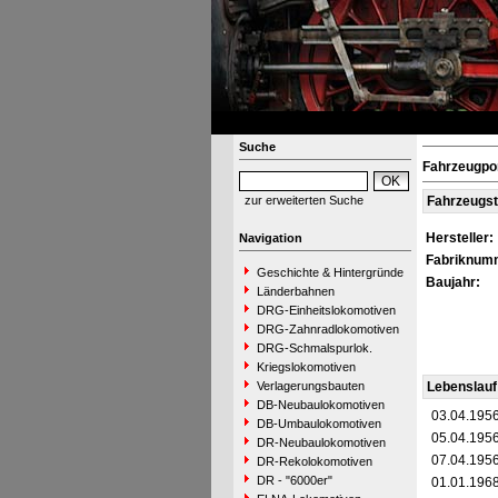
Suche
Fahrzeugpor
zur erweiterten Suche
Fahrzeugs
Hersteller:
Navigation
Fabriknum
Geschichte & Hintergründe
Baujahr:
Länderbahnen
DRG-Einheitslokomotiven
DRG-Zahnradlokomotiven
DRG-Schmalspurlok.
Kriegslokomotiven
Verlagerungsbauten
Lebenslauf
DB-Neubaulokomotiven
03.04.195
DB-Umbaulokomotiven
05.04.195
DR-Neubaulokomotiven
07.04.195
DR-Rekolokomotiven
DR - "6000er"
01.01.196