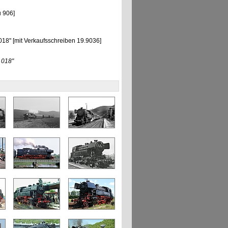
 906]
8" [mit Verkaufsschreiben 19.9036]
 018"