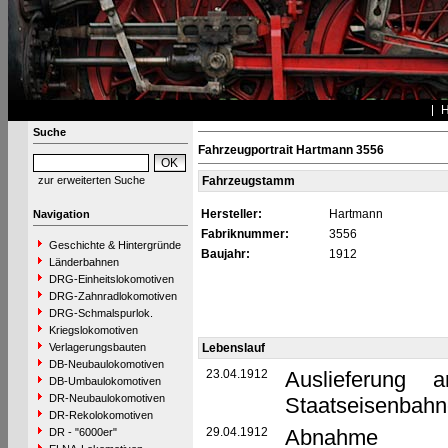
Suche
Fahrzeugportrait Hartmann 3556
zur erweiterten Suche
Fahrzeugstamm
Hersteller:
Hartmann
Navigation
Fabriknummer:
3556
Geschichte & Hintergründe
Baujahr:
1912
Länderbahnen
DRG-Einheitslokomotiven
DRG-Zahnradlokomotiven
DRG-Schmalspurlok.
Kriegslokomotiven
Verlagerungsbauten
Lebenslauf
DB-Neubaulokomotiven
23.04.1912
Auslieferung 
DB-Umbaulokomotiven
DR-Neubaulokomotiven
Staatseisenbahn
DR-Rekolokomotiven
29.04.1912
Abnahme
DR - "6000er"