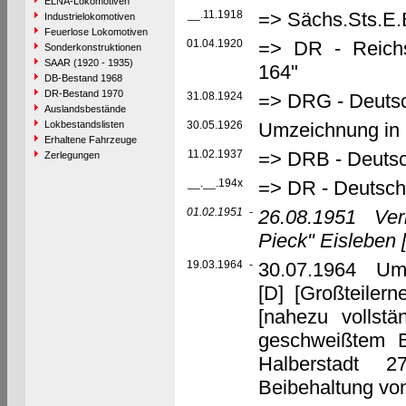
ELNA-Lokomotiven
__.11.1918
=> Sächs.Sts.E.
Industrielokomotiven
Feuerlose Lokomotiven
01.04.1920
=> DR - Reich
Sonderkonstruktionen
SAAR (1920 - 1935)
164"
DB-Bestand 1968
DR-Bestand 1970
31.08.1924
=> DRG - Deutsc
Auslandsbestände
Lokbestandslisten
30.05.1926
Umzeichnung in 
Erhaltene Fahrzeuge
11.02.1937
=> DRB - Deutsc
Zerlegungen
__.__.194x
=> DR - Deutsch
01.02.1951
-
26.08.1951
Ver
Pieck" Eisleben
19.03.1964
-
30.07.1964 Umb
[D] [Großteilern
[nahezu vollst
geschweißtem 
Halberstadt 2
Beibehaltung vo