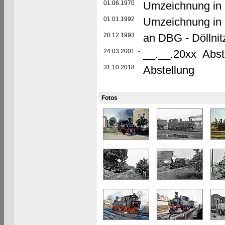
01.06.1970
Umzeichnung in 
01.01.1992
Umzeichnung in 
20.12.1993
an DBG - Döllni
24.03.2001
-
__.__.20xx Abst
31.10.2018
Abstellung
Fotos