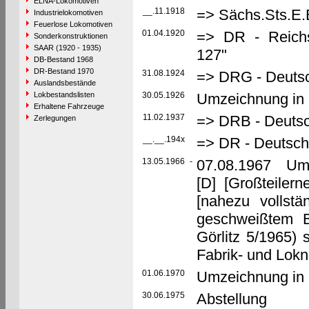
ELNA-Lokomotiven
__.11.1918
=> Sächs.Sts.E.
Industrielokomotiven
Feuerlose Lokomotiven
01.04.1920
=> DR - Reich
Sonderkonstruktionen
SAAR (1920 - 1935)
127"
DB-Bestand 1968
DR-Bestand 1970
31.08.1924
=> DRG - Deutsc
Auslandsbestände
Lokbestandslisten
30.05.1926
Umzeichnung in 
Erhaltene Fahrzeuge
11.02.1937
=> DRB - Deutsc
Zerlegungen
__.__.194x
=> DR - Deutsch
13.05.1966
-
07.08.1967 Umb
[D] [Großteilern
[nahezu vollst
geschweißtem 
Görlitz 5/1965)
Fabrik- und Lok
01.06.1970
Umzeichnung in 
30.06.1975
Abstellung