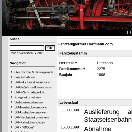
Suche
Fahrzeugportrait Hartmann 2275
zur erweiterten Suche
Fahrzeugstamm
Hersteller:
Hartmann
Navigation
Fabriknummer:
2275
Geschichte & Hintergründe
Baujahr:
1898
Länderbahnen
DRG-Einheitslokomotiven
DRG-Zahnradlokomotiven
DRG-Schmalspurlok.
Kriegslokomotiven
Verlagerungsbauten
Lebenslauf
DB-Neubaulokomotiven
11.03.1898
Auslieferung 
DB-Umbaulokomotiven
DR-Neubaulokomotiven
Staatseisenbahn
DR-Rekolokomotiven
15.03.1898
Abnahme
DR - "6000er"