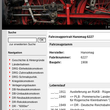
Suche
Fahrzeugportrait Hanomag 6227
zur erweiterten Suche
Fahrzeugstamm
Hersteller:
Hanomag
Navigation
Fabriknummer:
6227
Geschichte & Hintergründe
Baujahr:
1908
Länderbahnen
DRG-Einheitslokomotiven
DRG-Zahnradlokomotiven
DRG-Schmalspurlok.
Kriegslokomotiven
Verlagerungsbauten
Lebenslauf
DB-Neubaulokomotiven
__.__.1911
Auslieferung an RüKB - Rüge
DB-Umbaulokomotiven
__.__.1940
=> PLB - Pommersche Landesb
DR-Neubaulokomotiven
für Rügensche Kleinbahnen
DR-Rekolokomotiven
__.__.1949
=> DR - Deutsche Reichsbahn
DR - "6000er"