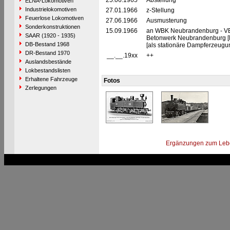
25.06.1965
Abstellung
ELNA-Lokomotiven
Industrielokomotiven
27.01.1966
z-Stellung
Feuerlose Lokomotiven
27.06.1966
Ausmusterung
Sonderkonstruktionen
15.09.1966
an WBK Neubrandenburg - V
SAAR (1920 - 1935)
Betonwerk Neubrandenburg
DB-Bestand 1968
[als stationäre Dampferzeugu
DR-Bestand 1970
__.__.19xx
++
Auslandsbestände
Lokbestandslisten
Erhaltene Fahrzeuge
Fotos
Zerlegungen
Ergänzungen zum Leb