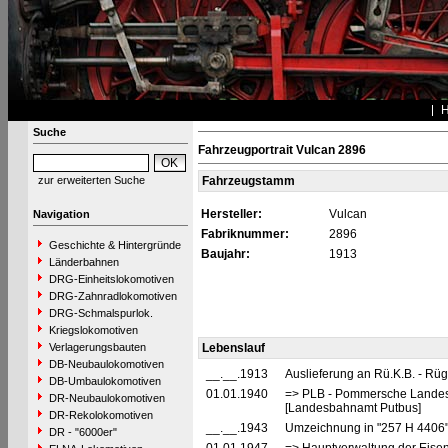
Suche
Fahrzeugportrait Vulcan 2896
zur erweiterten Suche
Fahrzeugstamm
Hersteller:
Vulcan
Navigation
Fabriknummer:
2896
Geschichte & Hintergründe
Baujahr:
1913
Länderbahnen
DRG-Einheitslokomotiven
DRG-Zahnradlokomotiven
DRG-Schmalspurlok.
Kriegslokomotiven
Verlagerungsbauten
Lebenslauf
DB-Neubaulokomotiven
__.__.1913
Auslieferung an Rü.K.B. - Rü
DB-Umbaulokomotiven
01.01.1940
=> PLB - Pommersche Landesb
DR-Neubaulokomotiven
[Landesbahnamt Putbus]
DR-Rekolokomotiven
__.__.1943
Umzeichnung in "257 H 4406
DR - "6000er"