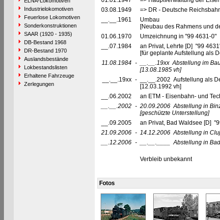
01.01.1947
=> Hauptverwaltung der Eis
ELNA-Lokomotiven
Industrielokomotiven
03.08.1949
=> DR - Deutsche Reichsbahn
Feuerlose Lokomotiven
__.__.1961
Umbau
Sonderkonstruktionen
[Neubau des Rahmens und des
SAAR (1920 - 1935)
01.06.1970
Umzeichnung in "99 4631-0"
DB-Bestand 1968
__.07.1984
an Privat, Lehrte [D] "99 463
DR-Bestand 1970
[für geplante Aufstellung als 
Auslandsbestände
11.08.1984
-
__.__.19xx
Abstellung im Bau
Lokbestandslisten
[13.08.1985 vh]
Erhaltene Fahrzeuge
__.__.19xx
-
__.__.2002 Aufstellung als D
Zerlegungen
[12.03.1992 vh]
__.06.2002
an ETM - Eisenbahn- und Te
__.__.2002
-
20.09.2006
Abstellung in Bi
[geschützte Unterstellung]
__.09.2005
an Privat, Bad Waldsee [D] "
21.09.2006
-
14.12.2006
Abstellung in Cl
__.12.2006
-
__.__.____
Abstellung in Ba
Verbleib unbekannt
Fotos