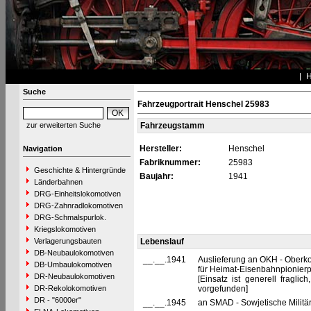
Suche
Fahrzeugportrait Henschel 25983
zur erweiterten Suche
Fahrzeugstamm
Hersteller:
Henschel
Navigation
Fabriknummer:
25983
Geschichte & Hintergründe
Baujahr:
1941
Länderbahnen
DRG-Einheitslokomotiven
DRG-Zahnradlokomotiven
DRG-Schmalspurlok.
Kriegslokomotiven
Verlagerungsbauten
Lebenslauf
DB-Neubaulokomotiven
__.__.1941
Auslieferung an OKH - Oberk
DB-Umbaulokomotiven
für Heimat-Eisenbahnpionier
DR-Neubaulokomotiven
[Einsatz ist generell fragl
DR-Rekolokomotiven
vorgefunden]
DR - "6000er"
__.__.1945
an SMAD - Sowjetische Militä