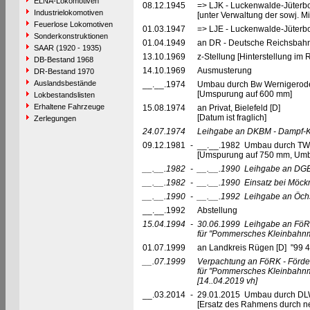
ELNA-Lokomotiven
08.12.1945
=> LJK - Luckenwalde-Jüterbo
Industrielokomotiven
[unter Verwaltung der sowj. Mil
Feuerlose Lokomotiven
01.03.1947
=> LJE - Luckenwalde-Jüterb
Sonderkonstruktionen
01.04.1949
an DR - Deutsche Reichsbahn
SAAR (1920 - 1935)
13.10.1969
z-Stellung [Hinterstellung im 
DB-Bestand 1968
14.10.1969
Ausmusterung
DR-Bestand 1970
Auslandsbestände
__.__.1974
Umbau durch Bw Wernigerode
[Umspurung auf 600 mm]
Lokbestandslisten
Erhaltene Fahrzeuge
15.08.1974
an Privat, Bielefeld [D]
[Datum ist fraglich]
Zerlegungen
24.07.1974
Leihgabe an DKBM - Dampf-Kle
09.12.1981
-
__.__.1982 Umbau durch TWE 
[Umspurung auf 750 mm, Umba
__.__.1982
-
__.__.1990
Leihgabe an DGEG
__.__.1982
-
__.__.1990
Einsatz bei Möck
__.__.1990
-
__.__.1992
Leihgabe an Öchs
__.__.1992
Abstellung
15.04.1994
-
30.06.1999
Leihgabe an FöRK
für "Pommersches Kleinbahn
01.07.1999
an Landkreis Rügen [D] "99 
__.07.1999
Verpachtung an FöRK - Förder
für "Pommersches Kleinbahn
[14..04.2019 vh]
__.03.2014
-
29.01.2015 Umbau durch DLW
[Ersatz des Rahmens durch 