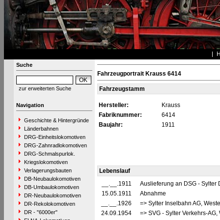
Suche
Fahrzeugportrait Krauss 6414
zur erweiterten Suche
Fahrzeugstamm
Hersteller:
Krauss
Navigation
Fabriknummer:
6414
Geschichte & Hintergründe
Baujahr:
1911
Länderbahnen
DRG-Einheitslokomotiven
DRG-Zahnradlokomotiven
DRG-Schmalspurlok.
Kriegslokomotiven
Verlagerungsbauten
Lebenslauf
DB-Neubaulokomotiven
__.__.1911
Auslieferung an DSG - Sylter D
DB-Umbaulokomotiven
15.05.1911
Abnahme
DR-Neubaulokomotiven
__.__.1926
=> Sylter Inselbahn AG, Wester
DR-Rekolokomotiven
DR - "6000er"
24.09.1954
=> SVG - Sylter Verkehrs-AG, W