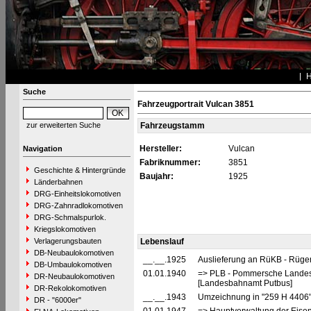
Suche
Fahrzeugportrait Vulcan 3851
zur erweiterten Suche
Fahrzeugstamm
Hersteller:
Vulcan
Navigation
Fabriknummer:
3851
Geschichte & Hintergründe
Baujahr:
1925
Länderbahnen
DRG-Einheitslokomotiven
DRG-Zahnradlokomotiven
DRG-Schmalspurlok.
Kriegslokomotiven
Verlagerungsbauten
Lebenslauf
DB-Neubaulokomotiven
__.__.1925
Auslieferung an RüKB - Rüge
DB-Umbaulokomotiven
01.01.1940
=> PLB - Pommersche Landesb
DR-Neubaulokomotiven
[Landesbahnamt Putbus]
DR-Rekolokomotiven
__.__.1943
Umzeichnung in "259 H 4406
DR - "6000er"