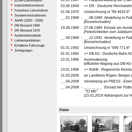
01.01.1947
=> Hauptverwaltung der Eis
ELNA-Lokomotiven
Industrielokomotiven
03.08.1949
=> DR - Deutsche Reichsbahn
Feuerlose Lokomotiven
01.06.1970
Umzeichnung in "99 4633-6"
Sonderkonstruktionen
__.01.1989
-
__.08.1989
Abstellung in Pu
SAAR (1920 - 1935)
[Kesselschaden]
DB-Bestand 1968
19.08.1989
-
27.08.1989
Einsatz als Ausst
DR-Bestand 1970
[Feierlichkeiten zum Jubiläum
Auslandsbestände
__.09.1989
-
__.12.1991
Abstellung in Pu
Lokbestandslisten
[Kesselschaden]
Erhaltene Fahrzeuge
01.01.1992
Umzeichnung in "099 771-8"
Zerlegungen
01.01.1994
=> DB AG - Deutsche Bahn AG,
22.01.1996
Ausmusterung
[offizieller Abgang aus DB AG-
23.01.1996
=> RüKB - Rügensche Kleinb
31.03.2008
an Landkreis Rügen, Bergen 
__.04.2008
Vermietung an PRESS - Eisenb
__.04.2008
-
__.__.____
Einsatz bei Put
"53 Mh"
[15.01.2019 Abtransport zur H
Fotos