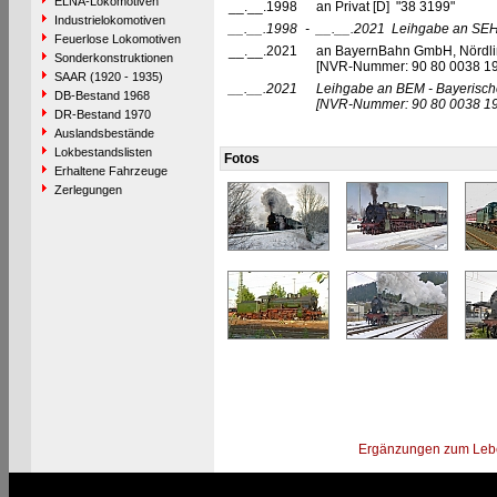
ELNA-Lokomotiven
__.__.1998
an Privat [D] "38 3199"
Industrielokomotiven
__.__.1998
-
__.__.2021
Leihgabe an SEH
Feuerlose Lokomotiven
__.__.2021
an BayernBahn GmbH, Nördli
Sonderkonstruktionen
[NVR-Nummer: 90 80 0038 1
SAAR (1920 - 1935)
__.__.2021
Leihgabe an BEM - Bayerisch
DB-Bestand 1968
[NVR-Nummer: 90 80 0038 19
DR-Bestand 1970
Auslandsbestände
Lokbestandslisten
Fotos
Erhaltene Fahrzeuge
Zerlegungen
Ergänzungen zum Leb