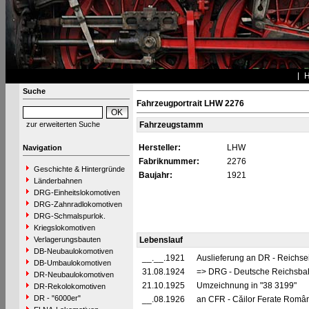
Suche
Fahrzeugportrait LHW 2276
zur erweiterten Suche
Fahrzeugstamm
Hersteller:
LHW
Navigation
Fabriknummer:
2276
Geschichte & Hintergründe
Baujahr:
1921
Länderbahnen
DRG-Einheitslokomotiven
DRG-Zahnradlokomotiven
DRG-Schmalspurlok.
Kriegslokomotiven
Verlagerungsbauten
Lebenslauf
DB-Neubaulokomotiven
__.__.1921
Auslieferung an DR - Reichs
DB-Umbaulokomotiven
31.08.1924
=> DRG - Deutsche Reichsbahn
DR-Neubaulokomotiven
21.10.1925
Umzeichnung in "38 3199"
DR-Rekolokomotiven
DR - "6000er"
__.08.1926
an CFR - Căilor Ferate Româ