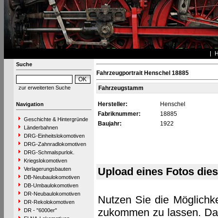
Suche
Fahrzeugportrait Henschel 18885
zur erweiterten Suche
Fahrzeugstamm
Hersteller:
Henschel
Navigation
Fabriknummer:
18885
Geschichte & Hintergründe
Baujahr:
1922
Länderbahnen
DRG-Einheitslokomotiven
DRG-Zahnradlokomotiven
DRG-Schmalspurlok.
Kriegslokomotiven
Upload eines Fotos die
Verlagerungsbauten
DB-Neubaulokomotiven
DB-Umbaulokomotiven
DR-Neubaulokomotiven
Nutzen Sie die Möglichke
DR-Rekolokomotiven
zukommen zu lassen. Das 
DR - "6000er"