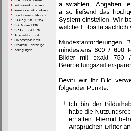
ELNA-Lokomotiven
auswählen, Angaben e
Industrielokomotiven
anschließend das hochge
Feuerlose Lokomotiven
Sonderkonstruktionen
System einstellen. Wir b
SAAR (1920 - 1935)
DB-Bestand 1968
welche Fotos tatsächlich
DR-Bestand 1970
Auslandsbestände
Lokbestandslisten
Mindestanforderungen: B
Erhaltene Fahrzeuge
mindestens 800 / 600 P
Zerlegungen
Bilder mit exakt 750 
Bearbeitungszeit erspare
Bevor wir Ihr Bild verw
folgender Punkte:
Ich bin der Bildurhe
habe die Nutzungsrec
erhalten. Hiermit bef
Ansprüchen Dritter a