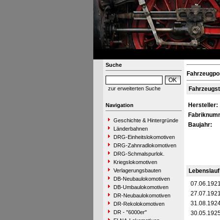
Suche
Fahrzeugpo
zur erweiterten Suche
Fahrzeugs
Hersteller:
Navigation
Fabriknum
Geschichte & Hintergründe
Baujahr:
Länderbahnen
DRG-Einheitslokomotiven
DRG-Zahnradlokomotiven
DRG-Schmalspurlok.
Kriegslokomotiven
Verlagerungsbauten
Lebenslauf
DB-Neubaulokomotiven
07.06.192
DB-Umbaulokomotiven
27.07.192
DR-Neubaulokomotiven
31.08.192
DR-Rekolokomotiven
DR - "6000er"
30.05.192