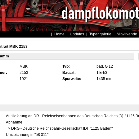
Home
Updates
Typengalerie
Mitwirkende
rtrait MBK 2153
tamm
MBK
Typ:
bad. G 12
mer:
2153
Bauart:
1'E-h3
1921
Spurweite:
1435 mm
1
Auslieferung an DR - Reichseisenbahnen des Deutschen Reiches [D] "1125 
1
Abnahme
4
=> DRG - Deutsche Reichsbahn-Gesellschaft [D] "1125 Baden"
5
Umzeichnung in "58 311"