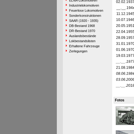
ELNA-Lokomotiven
02.02.193
Industrielokomotiven
__.__.194
Feuerlose Lokomotiven
11.12.194
Sonderkonstruktionen
10.07.194
SAAR (1920 - 1935)
20.05.195
DB-Bestand 1968
DR-Bestand 1970
22.04.195
Auslandsbestände
28.09.195
Lokbestandslisten
31.01.197
Erhaltene Fahrzeuge
01.06.197
Zerlegungen
19.03.197
__.__.197
21.08.198
08.06.198
03.06.200
__.__.201
Fotos