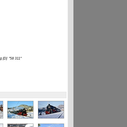
rg
[D]
"58 311"