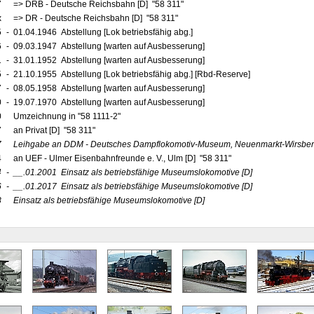
7
=> DRB - Deutsche Reichsbahn [D] "58 311"
x
=> DR - Deutsche Reichsbahn [D] "58 311"
5
-
01.04.1946 Abstellung [Lok betriebsfähig abg.]
6
-
09.03.1947 Abstellung [warten auf Ausbesserung]
1
-
31.01.1952 Abstellung [warten auf Ausbesserung]
5
-
21.10.1955 Abstellung [Lok betriebsfähig abg.] [Rbd-Reserve]
7
-
08.05.1958 Abstellung [warten auf Ausbesserung]
0
-
19.07.1970 Abstellung [warten auf Ausbesserung]
0
Umzeichnung in "58 1111-2"
7
an Privat [D] "58 311"
7
Leihgabe an DDM - Deutsches Dampflokomotiv-Museum, Neuenmarkt-Wirsbe
4
an UEF - Ulmer Eisenbahnfreunde e. V., Ulm [D] "58 311"
4
-
__.01.2001
Einsatz als betriebsfähige Museumslokomotive
[D]
6
-
__.01.2017
Einsatz als betriebsfähige Museumslokomotive
[D]
8
Einsatz als betriebsfähige Museumslokomotive
[D]