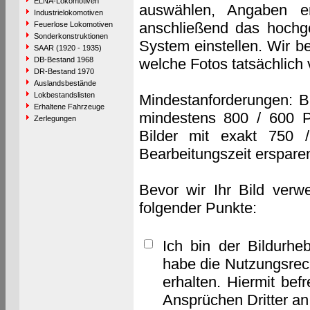
ELNA-Lokomotiven
auswählen, Angaben e
Industrielokomotiven
anschließend das hochge
Feuerlose Lokomotiven
Sonderkonstruktionen
System einstellen. Wir b
SAAR (1920 - 1935)
DB-Bestand 1968
welche Fotos tatsächlich
DR-Bestand 1970
Auslandsbestände
Lokbestandslisten
Mindestanforderungen: B
Erhaltene Fahrzeuge
mindestens 800 / 600 P
Zerlegungen
Bilder mit exakt 750 
Bearbeitungszeit erspare
Bevor wir Ihr Bild verw
folgender Punkte:
Ich bin der Bildurhe
habe die Nutzungsrec
erhalten. Hiermit bef
Ansprüchen Dritter a