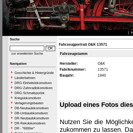
Suche
Fahrzeugportrait O&K 13571
zur erweiterten Suche
Fahrzeugstamm
Hersteller:
O&K
Navigation
Fabriknummer:
13571
Geschichte & Hintergründe
Baujahr:
1940
Länderbahnen
DRG-Einheitslokomotiven
DRG-Zahnradlokomotiven
DRG-Schmalspurlok.
Kriegslokomotiven
Upload eines Fotos die
Verlagerungsbauten
DB-Neubaulokomotiven
DB-Umbaulokomotiven
DR-Neubaulokomotiven
Nutzen Sie die Möglichke
DR-Rekolokomotiven
zukommen zu lassen. Das 
DR - "6000er"