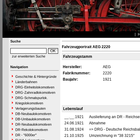
Suche
Fahrzeugportrait AEG 2220
zur erweiterten Suche
Fahrzeugstamm
Hersteller:
AEG
Navigation
Fabriknummer:
2220
Geschichte & Hintergründe
Baujahr:
1921
Länderbahnen
DRG-Einheitslokomotiven
DRG-Zahnradlokomotiven
DRG-Schmalspurlok.
Kriegslokomotiven
Verlagerungsbauten
Lebenslauf
DB-Neubaulokomotiven
__.__.1921
Auslieferung an DR - Reichs
DB-Umbaulokomotiven
24.06.1921
Abnahme
DR-Neubaulokomotiven
31.08.1924
=> DRG - Deutsche Reichsbah
DR-Rekolokomotiven
DR - "6000er"
21.10.1925
Umzeichnung in "38 3215"