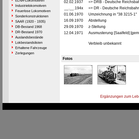
ELNA-Lokomotiven
02.02.1937
=> DRB - Deutsche Reichsbah
Industrielokomotiven
__.__.194x
=> DR - Deutsche Reichsbahn
Feuerlose Lokomotiven
01.06.1970
Umzeichnung in "38 3215-1"
Sonderkonstruktionen
16.09.1970
Abstellung
SAAR (1920 - 1935)
29.09.1970
z-Stellung
DB-Bestand 1968
DR-Bestand 1970
12.04.1971
Ausmusterung [Saalfeld] [gem
Auslandsbestände
Lokbestandslisten
Verbleib unbekannt
Erhaltene Fahrzeuge
Zerlegungen
Fotos
Ergänzungen zum Leb