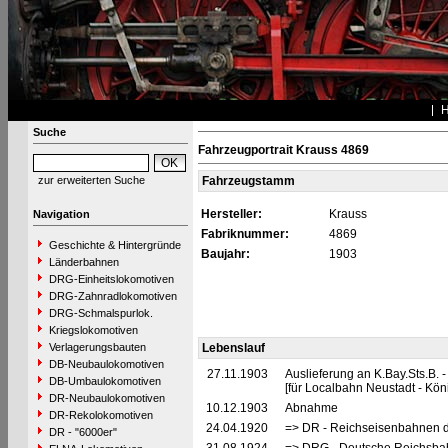
Suche
Fahrzeugportrait Krauss 4869
zur erweiterten Suche
Fahrzeugstamm
Hersteller:
Krauss
Navigation
Fabriknummer:
4869
Geschichte & Hintergründe
Baujahr:
1903
Länderbahnen
DRG-Einheitslokomotiven
DRG-Zahnradlokomotiven
DRG-Schmalspurlok.
Kriegslokomotiven
Verlagerungsbauten
Lebenslauf
DB-Neubaulokomotiven
27.11.1903
Auslieferung an K.Bay.Sts.B. 
DB-Umbaulokomotiven
[für Localbahn Neustadt - Kön
DR-Neubaulokomotiven
10.12.1903
Abnahme
DR-Rekolokomotiven
24.04.1920
=> DR - Reichseisenbahnen d
DR - "6000er"