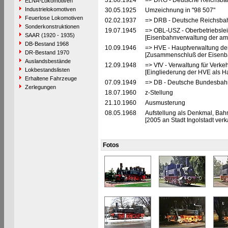
31.08.1924
=> DRG - Deutsche Reichsbah
ELNA-Lokomotiven
Industrielokomotiven
30.05.1925
Umzeichnung in "98 507"
Feuerlose Lokomotiven
02.02.1937
=> DRB - Deutsche Reichsbah
Sonderkonstruktionen
19.07.1945
=> OBL-USZ - Oberbetriebslei
SAAR (1920 - 1935)
[Eisenbahnverwaltung der ame
DB-Bestand 1968
10.09.1946
=> HVE - Hauptverwaltung de
DR-Bestand 1970
[Zusammenschluß der Eisenba
Auslandsbestände
12.09.1948
=> VfV - Verwaltung für Verke
Lokbestandslisten
[Eingliederung der HVE als Ha
Erhaltene Fahrzeuge
07.09.1949
=> DB - Deutsche Bundesbahn
Zerlegungen
18.07.1960
z-Stellung
21.10.1960
Ausmusterung
08.05.1968
Aufstellung als Denkmal, Bahn
[2005 an Stadt Ingolstadt verka
Fotos