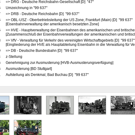
4
=> DRG - Deutsche Reichsbahn-Gesellschaft [D] "47"
5
Umzeichnung in "99 637"
7
=> DRB - Deutsche Reichsbahn [D] "99 637"
5
=> OBL-USZ - Oberbetriebsleitung der US Zone, Frankfurt (Main) [D] "99 637"
[Eisenbahnverwaltung der amerikanisch besetzten Zone]
6
=> HVE - Hauptverwaltung der Eisenbahnen des amerikanischen und britische
[Zusammenschluß der Eisenbahnverwaltungen der amerikanischen und britis
8
=> VfV - Verwaltung für Verkehr des vereinigten Wirtschaftsgebiets [D] "99 637
[Eingliederung der HVE als Hauptabteilung Eisenbahn in die Verwaltung für Ve
9
=> DB - Deutsche Bundesbahn [D] "99 637"
4
z-Stellung
5
Genehmigung zur Ausmusterung [HVB-Ausmusterungsverfügung]
5
Ausmusterung [BD Stuttgart]
1
Aufstellung als Denkmal, Bad Buchau [D] "99 637"