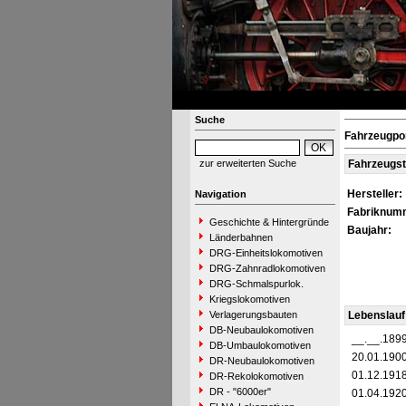
Suche
Fahrzeugpor
zur erweiterten Suche
Fahrzeugs
Hersteller:
Navigation
Fabriknum
Geschichte & Hintergründe
Baujahr:
Länderbahnen
DRG-Einheitslokomotiven
DRG-Zahnradlokomotiven
DRG-Schmalspurlok.
Kriegslokomotiven
Verlagerungsbauten
Lebenslauf
DB-Neubaulokomotiven
__.__.189
DB-Umbaulokomotiven
20.01.190
DR-Neubaulokomotiven
01.12.191
DR-Rekolokomotiven
DR - "6000er"
01.04.192