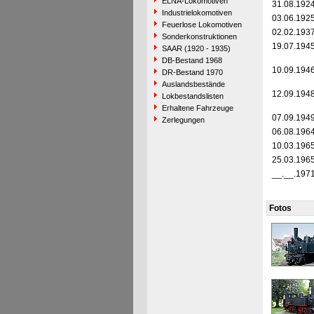
ELNA-Lokomotiven
31.08.192
Industrielokomotiven
03.06.192
Feuerlose Lokomotiven
02.02.193
Sonderkonstruktionen
19.07.194
SAAR (1920 - 1935)
DB-Bestand 1968
10.09.194
DR-Bestand 1970
Auslandsbestände
12.09.194
Lokbestandslisten
Erhaltene Fahrzeuge
07.09.194
Zerlegungen
06.08.196
10.03.196
25.03.196
__.__.197
Fotos