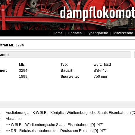
Home
Updates
Typengalerie
Mitwirkende
trait ME 3294
tamm
ME
Typ:
württ. Tssd
mer:
3294
Bauart:
B'B-n4vt
1899
Spurweite:
750 mm
9
Auslieferung an K.W.St.E. - Königlich Württembergische Staats-Eisenbahnen [
0
Abnahme
8
=> W.St.E. - Württembergische Staats-Eisenbahnen [D] "47"
0
=> DR - Reichseisenbahnen des Deutschen Reiches [D] "47"