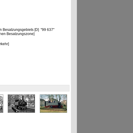
n Besatzungsgebiets [D] "99 637"
chen Besatzungszone]
"
rkehr]