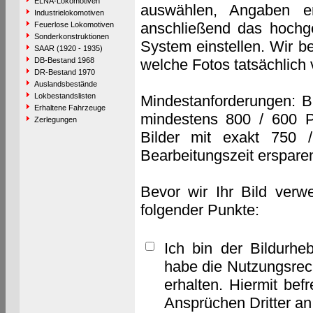
ELNA-Lokomotiven
auswählen, Angaben e
Industrielokomotiven
anschließend das hochge
Feuerlose Lokomotiven
Sonderkonstruktionen
System einstellen. Wir b
SAAR (1920 - 1935)
DB-Bestand 1968
welche Fotos tatsächlich
DR-Bestand 1970
Auslandsbestände
Lokbestandslisten
Mindestanforderungen: B
Erhaltene Fahrzeuge
mindestens 800 / 600 P
Zerlegungen
Bilder mit exakt 750 
Bearbeitungszeit erspare
Bevor wir Ihr Bild verw
folgender Punkte:
Ich bin der Bildurhe
habe die Nutzungsrec
erhalten. Hiermit bef
Ansprüchen Dritter a