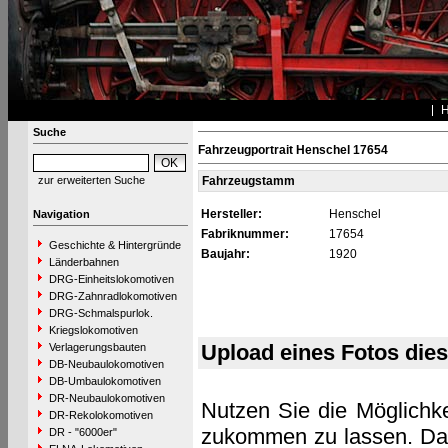
Suche
Fahrzeugportrait Henschel 17654
zur erweiterten Suche
Fahrzeugstamm
Hersteller:
Henschel
Navigation
Fabriknummer:
17654
Geschichte & Hintergründe
Baujahr:
1920
Länderbahnen
DRG-Einheitslokomotiven
DRG-Zahnradlokomotiven
DRG-Schmalspurlok.
Kriegslokomotiven
Upload eines Fotos die
Verlagerungsbauten
DB-Neubaulokomotiven
DB-Umbaulokomotiven
DR-Neubaulokomotiven
Nutzen Sie die Möglichke
DR-Rekolokomotiven
zukommen zu lassen. Das 
DR - "6000er"