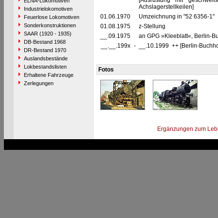
[Ausrüstung mit geschweiß
ELNA-Lokomotiven
Achslagerstellkeilen]
Industrielokomotiven
01.06.1970
Umzeichnung in "52 6356-1"
Feuerlose Lokomotiven
Sonderkonstruktionen
01.08.1975
z-Stellung
SAAR (1920 - 1935)
__.09.1975
an GPG »Kleeblatt«, Berlin-B
DB-Bestand 1968
__.__.199x
-
__.10.1999 ++ [Berlin-Buchho
DR-Bestand 1970
Auslandsbestände
Lokbestandslisten
Fotos
Erhaltene Fahrzeuge
Zerlegungen
Ergänzungen zum Leb