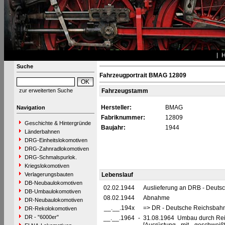
Suche
Fahrzeugportrait BMAG 12809
zur erweiterten Suche
Fahrzeugstamm
Hersteller:
BMAG
Navigation
Fabriknummer:
12809
Geschichte & Hintergründe
Baujahr:
1944
Länderbahnen
DRG-Einheitslokomotiven
DRG-Zahnradlokomotiven
DRG-Schmalspurlok.
Kriegslokomotiven
Verlagerungsbauten
Lebenslauf
DB-Neubaulokomotiven
02.02.1944
Auslieferung an DRB - Deuts
DB-Umbaulokomotiven
08.02.1944
Abnahme
DR-Neubaulokomotiven
__.__.194x
=> DR - Deutsche Reichsbahn
DR-Rekolokomotiven
DR - "6000er"
__.__.1964
-
31.08.1964 Umbau durch Rei