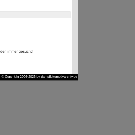
den immer gesucht!
© Copyright 2006-2026 by dampflokomotivarchiv.de