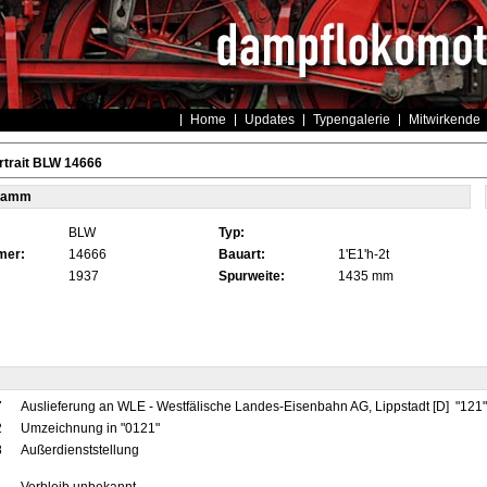
Home
Updates
Typengalerie
Mitwirkende
rtrait BLW 14666
tamm
BLW
Typ:
mer:
14666
Bauart:
1'E1'h-2t
1937
Spurweite:
1435 mm
7
Auslieferung an WLE - Westfälische Landes-Eisenbahn AG, Lippstadt [D] "121
2
Umzeichnung in "0121"
8
Außerdienststellung