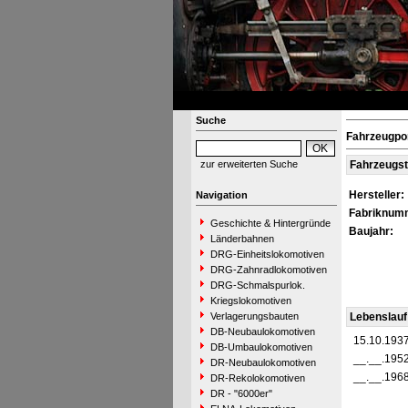
Suche
Fahrzeugpo
zur erweiterten Suche
Fahrzeugs
Hersteller:
Navigation
Fabriknum
Geschichte & Hintergründe
Baujahr:
Länderbahnen
DRG-Einheitslokomotiven
DRG-Zahnradlokomotiven
DRG-Schmalspurlok.
Kriegslokomotiven
Verlagerungsbauten
Lebenslauf
DB-Neubaulokomotiven
15.10.193
DB-Umbaulokomotiven
__.__.195
DR-Neubaulokomotiven
__.__.196
DR-Rekolokomotiven
DR - "6000er"