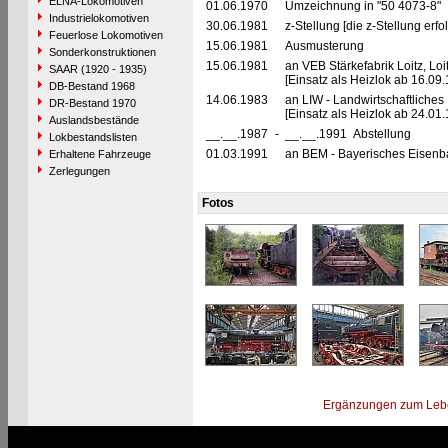
ELNA-Lokomotiven
01.06.1970
Umzeichnung in "50 4073-8"
Industrielokomotiven
30.06.1981
z-Stellung [die z-Stellung erf
Feuerlose Lokomotiven
15.06.1981
Ausmusterung
Sonderkonstruktionen
15.06.1981
an VEB Stärkefabrik Loitz, Lo
SAAR (1920 - 1935)
[Einsatz als Heizlok ab 16.09
DB-Bestand 1968
14.06.1983
an LIW - Landwirtschaftlich
DR-Bestand 1970
[Einsatz als Heizlok ab 24.01
Auslandsbestände
__.__.1987
-
__.__.1991 Abstellung
Lokbestandslisten
01.03.1991
an BEM - Bayerisches Eisenb
Erhaltene Fahrzeuge
Zerlegungen
Fotos
Ergänzungen zum Leb