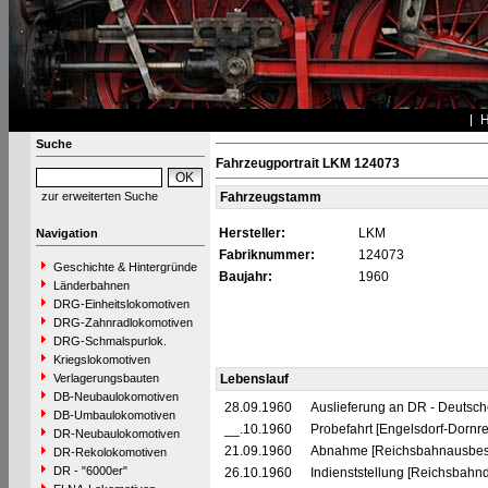
Suche
Fahrzeugportrait LKM 124073
zur erweiterten Suche
Fahrzeugstamm
Hersteller:
LKM
Navigation
Fabriknummer:
124073
Geschichte & Hintergründe
Baujahr:
1960
Länderbahnen
DRG-Einheitslokomotiven
DRG-Zahnradlokomotiven
DRG-Schmalspurlok.
Kriegslokomotiven
Verlagerungsbauten
Lebenslauf
DB-Neubaulokomotiven
28.09.1960
Auslieferung an DR - Deutsc
DB-Umbaulokomotiven
__.10.1960
Probefahrt [Engelsdorf-Dornr
DR-Neubaulokomotiven
21.09.1960
Abnahme [Reichsbahnausbesse
DR-Rekolokomotiven
DR - "6000er"
26.10.1960
Indienststellung [Reichsbahnd