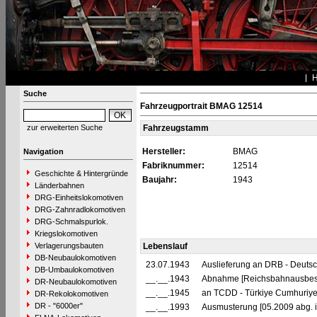
Suche
Fahrzeugportrait BMAG 12514
zur erweiterten Suche
Fahrzeugstamm
Hersteller:
BMAG
Navigation
Fabriknummer:
12514
Geschichte & Hintergründe
Baujahr:
1943
Länderbahnen
DRG-Einheitslokomotiven
DRG-Zahnradlokomotiven
DRG-Schmalspurlok.
Kriegslokomotiven
Verlagerungsbauten
Lebenslauf
DB-Neubaulokomotiven
23.07.1943
Auslieferung an DRB - Deuts
DB-Umbaulokomotiven
__.__.1943
Abnahme [Reichsbahnausbes
DR-Neubaulokomotiven
__.__.1945
an TCDD - Türkiye Cumhuriyet
DR-Rekolokomotiven
DR - "6000er"
__.__.1993
Ausmusterung [05.2009 abg. in 