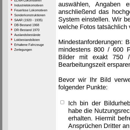
ELNA-Lokomotiven
auswählen, Angaben e
Industrielokomotiven
anschließend das hochge
Feuerlose Lokomotiven
Sonderkonstruktionen
System einstellen. Wir b
SAAR (1920 - 1935)
DB-Bestand 1968
welche Fotos tatsächlich
DR-Bestand 1970
Auslandsbestände
Lokbestandslisten
Mindestanforderungen: B
Erhaltene Fahrzeuge
mindestens 800 / 600 P
Zerlegungen
Bilder mit exakt 750 
Bearbeitungszeit erspare
Bevor wir Ihr Bild verw
folgender Punkte:
Ich bin der Bildurhe
habe die Nutzungsrec
erhalten. Hiermit bef
Ansprüchen Dritter a