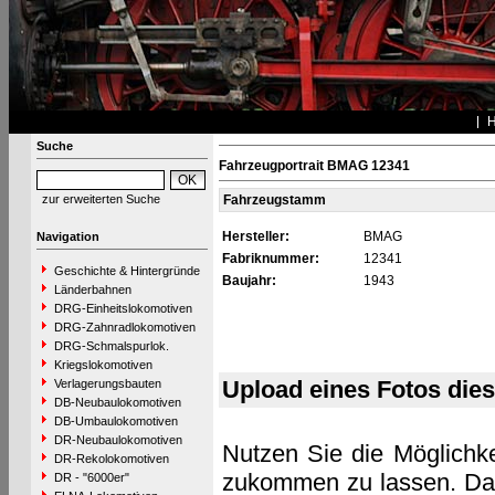
Suche
Fahrzeugportrait BMAG 12341
zur erweiterten Suche
Fahrzeugstamm
Hersteller:
BMAG
Navigation
Fabriknummer:
12341
Geschichte & Hintergründe
Baujahr:
1943
Länderbahnen
DRG-Einheitslokomotiven
DRG-Zahnradlokomotiven
DRG-Schmalspurlok.
Kriegslokomotiven
Upload eines Fotos die
Verlagerungsbauten
DB-Neubaulokomotiven
DB-Umbaulokomotiven
DR-Neubaulokomotiven
Nutzen Sie die Möglichke
DR-Rekolokomotiven
zukommen zu lassen. Das 
DR - "6000er"