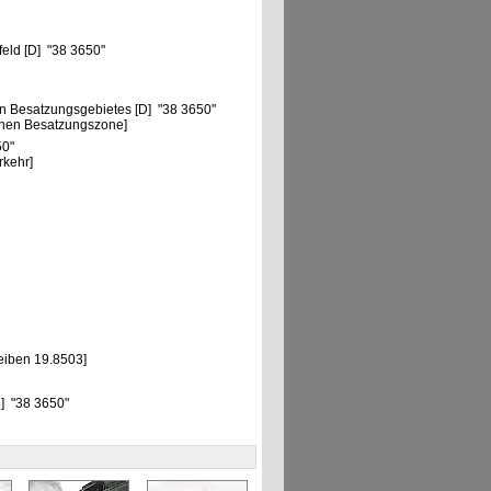
feld [D] "38 3650"
n Besatzungsgebietes [D] "38 3650"
chen Besatzungszone]
50"
rkehr]
eiben 19.8503]
D] "38 3650"