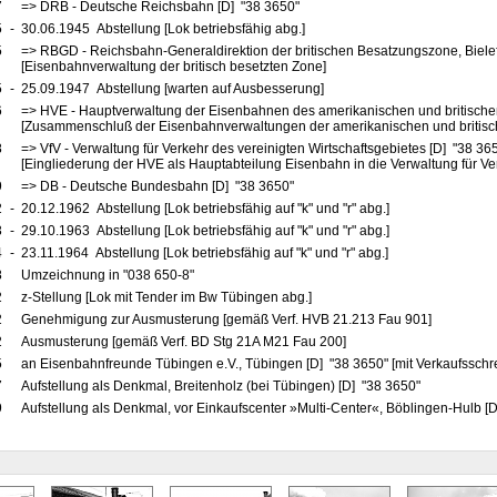
7
=> DRB - Deutsche Reichsbahn [D] "38 3650"
5
-
30.06.1945 Abstellung [Lok betriebsfähig abg.]
5
=> RBGD - Reichsbahn-Generaldirektion der britischen Besatzungszone, Biele
[Eisenbahnverwaltung der britisch besetzten Zone]
5
-
25.09.1947 Abstellung [warten auf Ausbesserung]
6
=> HVE - Hauptverwaltung der Eisenbahnen des amerikanischen und britische
[Zusammenschluß der Eisenbahnverwaltungen der amerikanischen und britis
8
=> VfV - Verwaltung für Verkehr des vereinigten Wirtschaftsgebietes [D] "38 36
[Eingliederung der HVE als Hauptabteilung Eisenbahn in die Verwaltung für Ve
9
=> DB - Deutsche Bundesbahn [D] "38 3650"
2
-
20.12.1962 Abstellung [Lok betriebsfähig auf "k" und "r" abg.]
3
-
29.10.1963 Abstellung [Lok betriebsfähig auf "k" und "r" abg.]
4
-
23.11.1964 Abstellung [Lok betriebsfähig auf "k" und "r" abg.]
8
Umzeichnung in "038 650-8"
2
z-Stellung [Lok mit Tender im Bw Tübingen abg.]
2
Genehmigung zur Ausmusterung [gemäß Verf. HVB 21.213 Fau 901]
2
Ausmusterung [gemäß Verf. BD Stg 21A M21 Fau 200]
5
an Eisenbahnfreunde Tübingen e.V., Tübingen [D] "38 3650" [mit Verkaufsschr
7
Aufstellung als Denkmal, Breitenholz (bei Tübingen) [D] "38 3650"
9
Aufstellung als Denkmal, vor Einkaufscenter »Multi-Center«, Böblingen-Hulb [