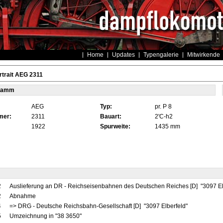
Home
Updates
Typengalerie
Mitwirkende
trait AEG 2311
tamm
AEG
Typ:
pr. P 8
mer:
2311
Bauart:
2'C-h2
1922
Spurweite:
1435 mm
2
Auslieferung an DR - Reichseisenbahnen des Deutschen Reiches [D] "3097 El
2
Abnahme
4
=> DRG - Deutsche Reichsbahn-Gesellschaft [D] "3097 Elberfeld"
5
Umzeichnung in "38 3650"