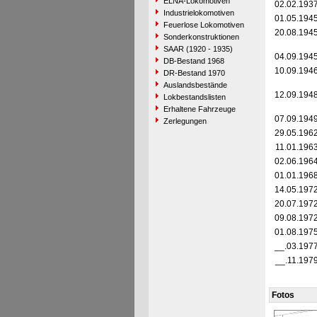
ELNA-Lokomotiven
02.02.193
Industrielokomotiven
01.05.194
Feuerlose Lokomotiven
20.08.194
Sonderkonstruktionen
SAAR (1920 - 1935)
04.09.194
DB-Bestand 1968
10.09.194
DR-Bestand 1970
Auslandsbestände
12.09.194
Lokbestandslisten
Erhaltene Fahrzeuge
07.09.194
Zerlegungen
29.05.196
11.01.196
02.06.196
01.01.196
14.05.197
20.07.197
09.08.197
01.08.197
__.03.197
__.11.197
Fotos