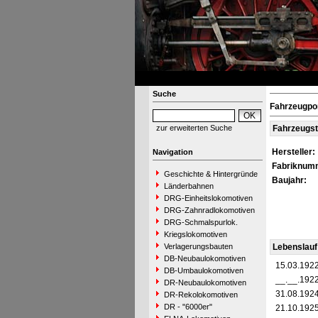
Suche
Fahrzeugpor
zur erweiterten Suche
Fahrzeugs
Hersteller:
Navigation
Fabriknum
Geschichte & Hintergründe
Baujahr:
Länderbahnen
DRG-Einheitslokomotiven
DRG-Zahnradlokomotiven
DRG-Schmalspurlok.
Kriegslokomotiven
Verlagerungsbauten
Lebenslauf
DB-Neubaulokomotiven
15.03.192
DB-Umbaulokomotiven
__.__.192
DR-Neubaulokomotiven
31.08.192
DR-Rekolokomotiven
DR - "6000er"
21.10.192