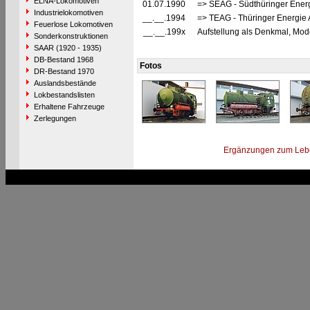
ELNA-Lokomotiven
01.07.1990
=> SEAG - Südthüringer Energ
Industrielokomotiven
__.__.1994
=> TEAG - Thüringer Energie AG,
Feuerlose Lokomotiven
__.__.199x
Aufstellung als Denkmal, Mo
Sonderkonstruktionen
SAAR (1920 - 1935)
DB-Bestand 1968
Fotos
DR-Bestand 1970
Auslandsbestände
Lokbestandslisten
Erhaltene Fahrzeuge
Zerlegungen
Ergänzungen zum Leb