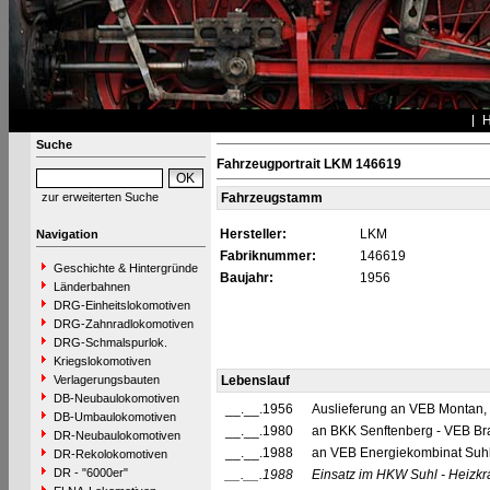
Suche
Fahrzeugportrait LKM 146619
zur erweiterten Suche
Fahrzeugstamm
Hersteller:
LKM
Navigation
Fabriknummer:
146619
Geschichte & Hintergründe
Baujahr:
1956
Länderbahnen
DRG-Einheitslokomotiven
DRG-Zahnradlokomotiven
DRG-Schmalspurlok.
Kriegslokomotiven
Verlagerungsbauten
Lebenslauf
DB-Neubaulokomotiven
__.__.1956
Auslieferung an VEB Montan,
DB-Umbaulokomotiven
__.__.1980
an BKK Senftenberg - VEB Br
DR-Neubaulokomotiven
__.__.1988
an VEB Energiekombinat Suhl
DR-Rekolokomotiven
DR - "6000er"
__.__.1988
Einsatz im HKW Suhl - Heizkra