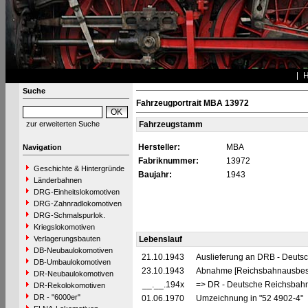
Suche
Fahrzeugportrait MBA 13972
zur erweiterten Suche
Fahrzeugstamm
Hersteller:
MBA
Navigation
Fabriknummer:
13972
Geschichte & Hintergründe
Baujahr:
1943
Länderbahnen
DRG-Einheitslokomotiven
DRG-Zahnradlokomotiven
DRG-Schmalspurlok.
Kriegslokomotiven
Verlagerungsbauten
Lebenslauf
DB-Neubaulokomotiven
21.10.1943
Auslieferung an DRB - Deuts
DB-Umbaulokomotiven
23.10.1943
Abnahme [Reichsbahnausbes
DR-Neubaulokomotiven
__.__.194x
=> DR - Deutsche Reichsbahn
DR-Rekolokomotiven
DR - "6000er"
01.06.1970
Umzeichnung in "52 4902-4"