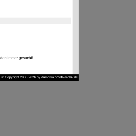
den immer gesucht!
© Copyright 2006-2026 by dampflokomotivarchiv.de