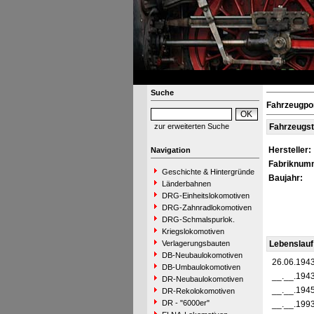
Suche
Fahrzeugpo
zur erweiterten Suche
Fahrzeugs
Hersteller:
Navigation
Fabriknum
Geschichte & Hintergründe
Baujahr:
Länderbahnen
DRG-Einheitslokomotiven
DRG-Zahnradlokomotiven
DRG-Schmalspurlok.
Kriegslokomotiven
Verlagerungsbauten
Lebenslauf
DB-Neubaulokomotiven
26.06.194
DB-Umbaulokomotiven
__.__.194
DR-Neubaulokomotiven
__.__.194
DR-Rekolokomotiven
DR - "6000er"
__.__.199