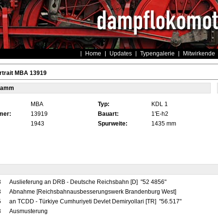
Home
Updates
Typengalerie
Mitwirkende
rtrait MBA 13919
tamm
MBA
Typ:
KDL 1
mer:
13919
Bauart:
1'E-h2
1943
Spurweite:
1435 mm
3
Auslieferung an DRB - Deutsche Reichsbahn [D] "52 4856"
3
Abnahme [Reichsbahnausbesserungswerk Brandenburg West]
5
an TCDD - Türkiye Cumhuriyeti Devlet Demiryollari [TR] "56.517"
3
Ausmusterung