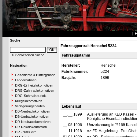
Suche
Fahrzeugportrait Henschel 5224
zur erweiterten Suche
Fahrzeugstamm
Hersteller:
Henschel
Navigation
Fabriknummer:
5224
Geschichte & Hintergründe
Baujahr:
1899
Länderbahnen
DRG-Einheitslokomotiven
DRG-Zahnradlokomotiven
DRG-Schmalspurlok.
Kriegslokomotiven
Verlagerungsbauten
Lebenslauf
DB-Neubaulokomotiven
__.__.1899
Auslieferung an KED Kassel -
DB-Umbaulokomotiven
Königliche Eisenbahndirektio
DR-Neubaulokomotiven
__.05.1906
Umzeichnung in "6169 Kasse
DR-Rekolokomotiven
__.11.1918
=> ED Magdeburg - Preußisch
DR - "6000er"