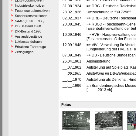
01.04.1920
=> DR - Reichseisenbahnen d
ELNA-Lokomotiven
Industrielokomotiven
31.08.1924
=> DRG - Deutsche Reichsbah
Feuerlose Lokomotiven
28.02.1926
Umzeichnung in "89 7296"
Sonderkonstruktionen
02.02.1937
=> DRB - Deutsche Reichsbah
SAAR (1920 - 1935)
20.08.1945
=> RBGD - Reichsbahn-General
DB-Bestand 1968
[Eisenbahnverwaltung der brit
DR-Bestand 1970
10.09.1946
=> HVE - Hauptverwaltung de
Auslandsbestände
[Zusammenschluß der Eisenba
Lokbestandslisten
12.09.1948
=> VfV - Verwaltung für Verke
Erhaltene Fahrzeuge
[Eingliederung der HVE als Ha
Zerlegungen
07.09.1949
=> DB - Deutsche Bundesbah
26.04.1961
Ausmusterung
__.07.1962
Aufstellung auf Spielplatz, K
__.06.1965
Abstellung im DB-Bahnbetrieb
__.__.1970
Aufstellung als Denkmal, Hind
__.__.1996
an Brandenburgisches Museum
[__.__.2013 vh]
Fotos