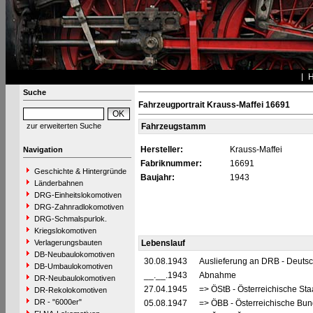
Suche
Fahrzeugportrait Krauss-Maffei 16691
zur erweiterten Suche
Fahrzeugstamm
Hersteller:
Krauss-Maffei
Navigation
Fabriknummer:
16691
Geschichte & Hintergründe
Baujahr:
1943
Länderbahnen
DRG-Einheitslokomotiven
DRG-Zahnradlokomotiven
DRG-Schmalspurlok.
Kriegslokomotiven
Verlagerungsbauten
Lebenslauf
DB-Neubaulokomotiven
30.08.1943
Auslieferung an DRB - Deuts
DB-Umbaulokomotiven
__.__.1943
Abnahme
DR-Neubaulokomotiven
27.04.1945
=> ÖStB - Österreichische St
DR-Rekolokomotiven
DR - "6000er"
05.08.1947
=> ÖBB - Österreichische Bu