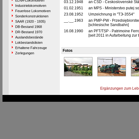
ELNA-Lokomotiven
03.12.1948
an ČSD - Československé Stá
Industrielokomotiven
01.02.1951
an MPS - Ministerstvo putej 
Feuerlose Lokomotiven
23.08.1952
Umzeichnung in "TЭ-3554"
Sonderkonstruktionen
__.__.1963
an PMP-PW - Przedsiębiorst
SAAR (1920 - 1935)
[schlesische Sandbahn]
DB-Bestand 1968
16.08.1990
an PFT/TSP - Patrimoine Ferro
DR-Bestand 1970
[seit 2011 in Aufarbeitung zu
Auslandsbestände
Lokbestandslisten
Erhaltene Fahrzeuge
Fotos
Zerlegungen
Ergänzungen zum Leb