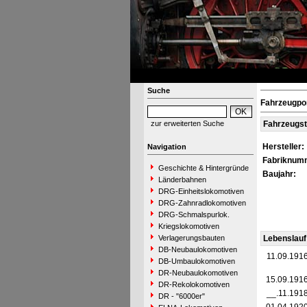
Suche
Fahrzeugpor
zur erweiterten Suche
Fahrzeugs
Hersteller:
Navigation
Fabriknum
Geschichte & Hintergründe
Baujahr:
Länderbahnen
DRG-Einheitslokomotiven
DRG-Zahnradlokomotiven
DRG-Schmalspurlok.
Kriegslokomotiven
Verlagerungsbauten
Lebenslauf
DB-Neubaulokomotiven
11.09.191
DB-Umbaulokomotiven
DR-Neubaulokomotiven
15.09.191
DR-Rekolokomotiven
__.11.191
DR - "6000er"