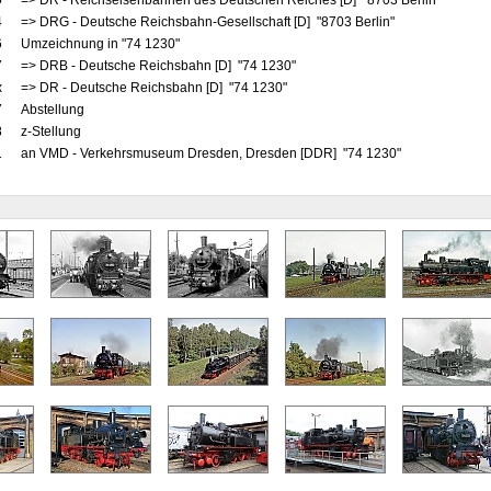
0
=> DR - Reichseisenbahnen des Deutschen Reiches [D] "8703 Berlin"
4
=> DRG - Deutsche Reichsbahn-Gesellschaft [D] "8703 Berlin"
6
Umzeichnung in "74 1230"
7
=> DRB - Deutsche Reichsbahn [D] "74 1230"
x
=> DR - Deutsche Reichsbahn [D] "74 1230"
7
Abstellung
8
z-Stellung
1
an VMD - Verkehrsmuseum Dresden, Dresden [DDR] "74 1230"