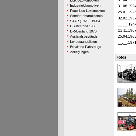
01.04.192
ELNA-Lokomotiven
Industrielokomotiven
31.08.192
Feuerlose Lokomotiven
25.01.192
Sonderkonstruktionen
02.02.193
SAAR (1920 - 1935)
__.__.194
DB-Bestand 1968
22.11.196
DR-Bestand 1970
25.04.196
Auslandsbestände
Lokbestandslisten
__.__.197
Erhaltene Fahrzeuge
Zerlegungen
Fotos