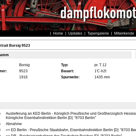
Home
Updates
Typengalerie
Mitwirkende
trait Borsig 9523
tamm
Borsig
Typ:
pr. T 12
mer:
9523
Bauart:
1'C-h2t
1916
Spurweite:
1435 mm
6
Auslieferung an KED Berlin - Königlich Preußische und Großherzoglich Hessis
Königliche Eisenbahndirektion Berlin [D] "8703 Berlin"
6
Abnahme
8
=> ED Berlin - Preußische Staatsbahn, Eisenbahndirektion Berlin [D] "8703 Ber