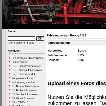
Suche
Fahrzeugportrait Borsig 6129
zur erweiterten Suche
Fahrzeugstamm
Hersteller:
Borsig
Navigation
Fabriknummer:
6129
Geschichte & Hintergründe
Baujahr:
1907
Länderbahnen
DRG-Einheitslokomotiven
DRG-Zahnradlokomotiven
DRG-Schmalspurlok.
Kriegslokomotiven
Upload eines Fotos die
Verlagerungsbauten
DB-Neubaulokomotiven
DB-Umbaulokomotiven
DR-Neubaulokomotiven
Nutzen Sie die Möglichke
DR-Rekolokomotiven
zukommen zu lassen. Das 
DR - "6000er"