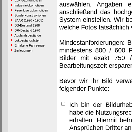
ELNA-Lokomotiven
auswählen, Angaben e
Industrielokomotiven
anschließend das hochge
Feuerlose Lokomotiven
Sonderkonstruktionen
System einstellen. Wir b
SAAR (1920 - 1935)
DB-Bestand 1968
welche Fotos tatsächlich
DR-Bestand 1970
Auslandsbestände
Lokbestandslisten
Mindestanforderungen: B
Erhaltene Fahrzeuge
mindestens 800 / 600 P
Zerlegungen
Bilder mit exakt 750 
Bearbeitungszeit erspare
Bevor wir Ihr Bild verw
folgender Punkte:
Ich bin der Bildurhe
habe die Nutzungsrec
erhalten. Hiermit bef
Ansprüchen Dritter a