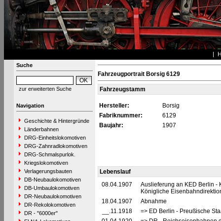
Suche
Fahrzeugportrait Borsig 6129
zur erweiterten Suche
Fahrzeugstamm
Hersteller:
Borsig
Navigation
Fabriknummer:
6129
Geschichte & Hintergründe
Baujahr:
1907
Länderbahnen
DRG-Einheitslokomotiven
DRG-Zahnradlokomotiven
DRG-Schmalspurlok.
Kriegslokomotiven
Verlagerungsbauten
Lebenslauf
DB-Neubaulokomotiven
08.04.1907
Auslieferung an KED Berlin -
DB-Umbaulokomotiven
Königliche Eisenbahndirektion
DR-Neubaulokomotiven
18.04.1907
Abnahme
DR-Rekolokomotiven
__.11.1918
=> ED Berlin - Preußische Sta
DR - "6000er"