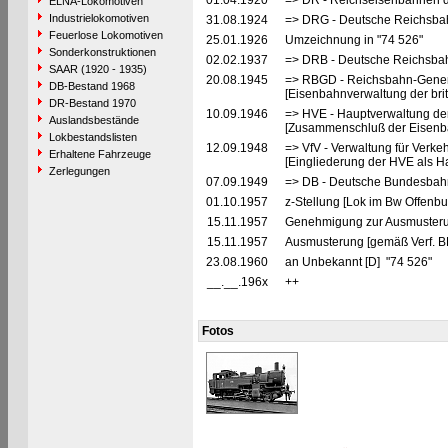
01.04.1920
=> DR - Reichseisenbahnen d
ELNA-Lokomotiven
Industrielokomotiven
31.08.1924
=> DRG - Deutsche Reichsbahn
Feuerlose Lokomotiven
25.01.1926
Umzeichnung in "74 526"
Sonderkonstruktionen
02.02.1937
=> DRB - Deutsche Reichsbah
SAAR (1920 - 1935)
20.08.1945
=> RBGD - Reichsbahn-General
DB-Bestand 1968
[Eisenbahnverwaltung der brit
DR-Bestand 1970
10.09.1946
=> HVE - Hauptverwaltung de
Auslandsbestände
[Zusammenschluß der Eisenba
Lokbestandslisten
12.09.1948
=> VfV - Verwaltung für Verke
Erhaltene Fahrzeuge
[Eingliederung der HVE als Ha
Zerlegungen
07.09.1949
=> DB - Deutsche Bundesbahn
01.10.1957
z-Stellung [Lok im Bw Offenbu
15.11.1957
Genehmigung zur Ausmusterun
15.11.1957
Ausmusterung [gemäß Verf. B
23.08.1960
an Unbekannt [D] "74 526"
__.__.196x
++
Fotos