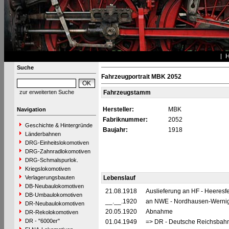
Suche
Fahrzeugportrait MBK 2052
zur erweiterten Suche
Fahrzeugstamm
Hersteller:
MBK
Navigation
Fabriknummer:
2052
Geschichte & Hintergründe
Baujahr:
1918
Länderbahnen
DRG-Einheitslokomotiven
DRG-Zahnradlokomotiven
DRG-Schmalspurlok.
Kriegslokomotiven
Verlagerungsbauten
Lebenslauf
DB-Neubaulokomotiven
21.08.1918
Auslieferung an HF - Heeresf
DB-Umbaulokomotiven
__.__.1920
an NWE - Nordhausen-Wernige
DR-Neubaulokomotiven
20.05.1920
Abnahme
DR-Rekolokomotiven
DR - "6000er"
01.04.1949
=> DR - Deutsche Reichsbahn