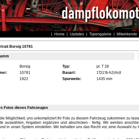
Home
Updates
Typengalerie
Mitwirkende
trait Borsig 10781
tamm
Borsig
Typ:
pr. T 28
mer:
10781
Bauart:
1'D1'/b-h2(4v)t
1922
Spurweite:
1435 mm
es Fotos dieses Fahrzeuges
die Möglichkeit, uns unkompliziert Ihr Foto zu diesem Fahrzeug zukommen zu lassen
tte auswählen, Angaben ergänzen und abschicken - fertig. Wir werden anschli
und in unser System einstellen. Wir behalten uns das Recht vor, eine Auswahl zu t