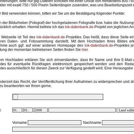
rderungen: Bitte nur jpg-Dateien schicken mit einer Größe von mindestens 800 / 6
lder mit exakt 750 / 500 Pixeln Seitenlängen zusenden, was uns Bearbeitungszeit 
hr Bild verwenden können, bitten wir Sie um die Bestätigung folgender Punkte:
in der Bildurheber (Fotograf) der hochgeladenen Fotografie bzw. habe die Nutzun
ücklich erhalten. Hiermit befreie ich das
lok-datenbank.de
-Projekt von jeglichen A
 Webseite ist Teil des
lok-datenbank.de
-Projektes. Das heißt, dass diese Seite ei
ren Daten- und Fotosammlung darstellt. Mit dem Hochladen Ihres Bildes erk
ahme auch ggf. auf einer anderen Homepage des
lok-datenbank.de
-Projektes j
stung der momentan betriebenen Seiten finden Sie
hier
.
em Hochladen erklären Sie sich einverstanden, dass Ihr Name und Ihre E-Mail
ktes für eventuelle Rückfragen elektronisch gespeichert werden und den Red
ktes ausschließlich für diesen Zweck zur Verfügung gestellt wird. Eine Herausgabe an
ederzeit das Recht, der Veröffentlichung Ihrer Aufnahmen zu widersprechen und di
zu beantworten wir Ihnen gerne.
:
Vorname
Nachname