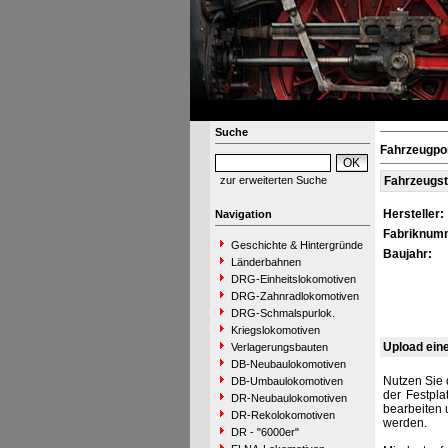
Suche
Fahrzeugpor
zur erweiterten Suche
Fahrzeugs
Hersteller:
Navigation
Fabriknum
Geschichte & Hintergründe
Baujahr:
Länderbahnen
DRG-Einheitslokomotiven
DRG-Zahnradlokomotiven
DRG-Schmalspurlok.
Kriegslokomotiven
Upload ein
Verlagerungsbauten
DB-Neubaulokomotiven
Nutzen Sie 
DB-Umbaulokomotiven
der Festpla
DR-Neubaulokomotiven
bearbeiten 
DR-Rekolokomotiven
werden.
DR - "6000er"