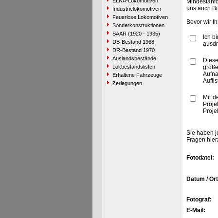
ELNA-Lokomotiven
Mindestanfo
uns auch Bi
Industrielokomotiven
Feuerlose Lokomotiven
Bevor wir I
Sonderkonstruktionen
SAAR (1920 - 1935)
Ich b
DB-Bestand 1968
ausdr
DR-Bestand 1970
Auslandsbestände
Diese
Lokbestandslisten
größe
Aufn
Erhaltene Fahrzeuge
Aufli
Zerlegungen
Mit d
Proje
Proje
Sie haben j
Fragen hier
Fotodatei:
Datum / Ort
Fotograf:
E-Mail: