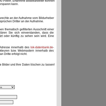
00 Pixeln. Erfahrene Bildbearbeiter können
ersparen kann.
gsrechte an der Aufnahme vom Bildurheber
nsprüchen Dritter an der Aufnahme.
nen thematisch gefilterten Ausschnitt einer
lären Sie sich einverstanden, dass die
etzt oder künftig zu sehen sein wird. Eine
-Adresse innerhalb des
lok-datenbank.de
-
akteuren bzw. Webmastern innerhalb des
 Dritte erfolgt nicht.
e Bilder und Ihre Daten löschen zu lassen!