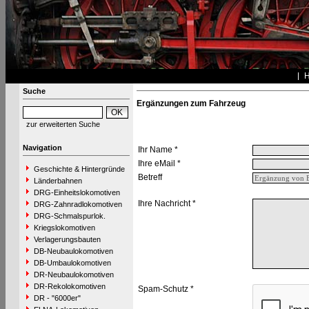
Suche
Ergänzungen zum Fahrzeug
zur erweiterten Suche
Navigation
Ihr Name *
Ihre eMail *
Geschichte & Hintergründe
Betreff
Länderbahnen
DRG-Einheitslokomotiven
Ihre Nachricht *
DRG-Zahnradlokomotiven
DRG-Schmalspurlok.
Kriegslokomotiven
Verlagerungsbauten
DB-Neubaulokomotiven
DB-Umbaulokomotiven
DR-Neubaulokomotiven
DR-Rekolokomotiven
Spam-Schutz *
DR - "6000er"