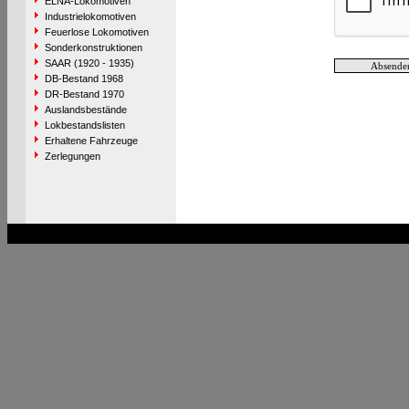
ELNA-Lokomotiven
Industrielokomotiven
Feuerlose Lokomotiven
Sonderkonstruktionen
SAAR (1920 - 1935)
DB-Bestand 1968
DR-Bestand 1970
Auslandsbestände
Lokbestandslisten
Erhaltene Fahrzeuge
Zerlegungen