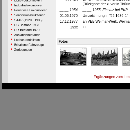
__.09.1945
=> DR - Deutsche Reichsbahn
ELNA-Lokomotiven
[Rückgabe der zuvor in Thüri
Industrielokomotiven
__.__.1954
-
__.__.1955
Einsatz bei PKP 
Feuerlose Lokomotiven
Sonderkonstruktionen
01.06.1970
Umzeichnung in "52 1636-1"
SAAR (1920 - 1935)
17.12.1977
an VEB Weimar-Werk, Weimar
DB-Bestand 1968
__.__.19xx
++
DR-Bestand 1970
Auslandsbestände
Lokbestandslisten
Fotos
Erhaltene Fahrzeuge
Zerlegungen
Ergänzungen zum Leb