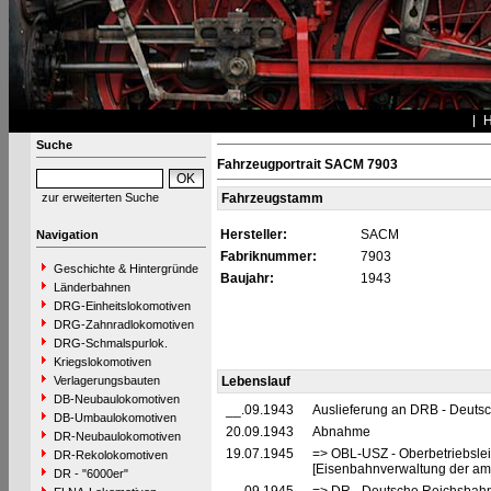
Suche
Fahrzeugportrait SACM 7903
zur erweiterten Suche
Fahrzeugstamm
Hersteller:
SACM
Navigation
Fabriknummer:
7903
Geschichte & Hintergründe
Baujahr:
1943
Länderbahnen
DRG-Einheitslokomotiven
DRG-Zahnradlokomotiven
DRG-Schmalspurlok.
Kriegslokomotiven
Verlagerungsbauten
Lebenslauf
DB-Neubaulokomotiven
__.09.1943
Auslieferung an DRB - Deuts
DB-Umbaulokomotiven
20.09.1943
Abnahme
DR-Neubaulokomotiven
19.07.1945
=> OBL-USZ - Oberbetriebslei
DR-Rekolokomotiven
[Eisenbahnverwaltung der ame
DR - "6000er"