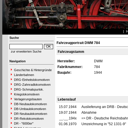
Suche
Fahrzeugportrait DWM 784
zur erweiterten Suche
Fahrzeugstamm
Hersteller:
DWM
Navigation
Fabriknummer:
784
Geschichte & Hintergründe
Baujahr:
1944
Länderbahnen
DRG-Einheitslokomotiven
DRG-Zahnradlokomotiven
DRG-Schmalspurlok.
Kriegslokomotiven
Verlagerungsbauten
Lebenslauf
DB-Neubaulokomotiven
15.07.1944
Auslieferung an DRB - Deuts
DB-Umbaulokomotiven
19.07.1944
Abnahme
DR-Neubaulokomotiven
__.__.194x
=> DR - Deutsche Reichsbahn
DR-Rekolokomotiven
DR - "6000er"
01.06.1970
Umzeichnung in "52 1331-9"