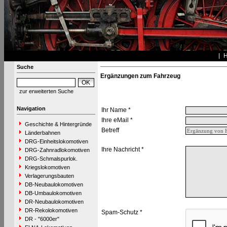
Suche
Ergänzungen zum Fahrzeug
zur erweiterten Suche
Navigation
Ihr Name *
Ihre eMail *
Geschichte & Hintergründe
Betreff
Länderbahnen
DRG-Einheitslokomotiven
Ihre Nachricht *
DRG-Zahnradlokomotiven
DRG-Schmalspurlok.
Kriegslokomotiven
Verlagerungsbauten
DB-Neubaulokomotiven
DB-Umbaulokomotiven
DR-Neubaulokomotiven
DR-Rekolokomotiven
Spam-Schutz *
DR - "6000er"