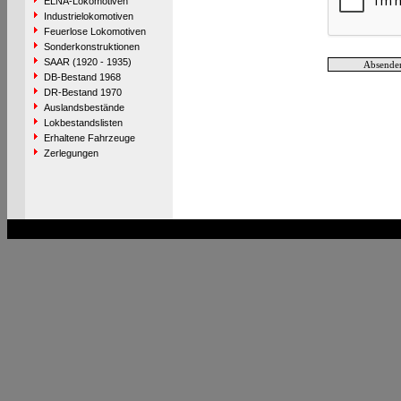
ELNA-Lokomotiven
Industrielokomotiven
Feuerlose Lokomotiven
Sonderkonstruktionen
SAAR (1920 - 1935)
DB-Bestand 1968
DR-Bestand 1970
Auslandsbestände
Lokbestandslisten
Erhaltene Fahrzeuge
Zerlegungen